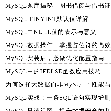
MySQL题库揭秘：图书借阅与借书
-`DATE_FORMAT()`：格式化日期时间值
MySQL TINYINT默认值详解
本文将重点介绍如何从日期中提取年、月、日
MySQL中NULL值的表示与意义
三、获取日期的年份信息 在MySQL中，`YE
MySQL数据操作：掌握占位符的高
其基本语法如下： sql YEAR(date) 其中，
MySQL安装后，必做优化配置指南
示例1：从当前日期中提取年份 sql SELECT YEAR
前年份，例如2023
MySQL中的IFELSE函数应用技巧
示例2：从指定日期中提取年份 sql SELECT YEAR(2
为何选择大数据而非MySQL：性能
将返回2023，即从指定日期2023-10-05中提取
MySQL实战：一条SQL语句实现增
四、获取日期的月份信息 `MONTH()`函数
MySQL只读视图：提升数据安全的