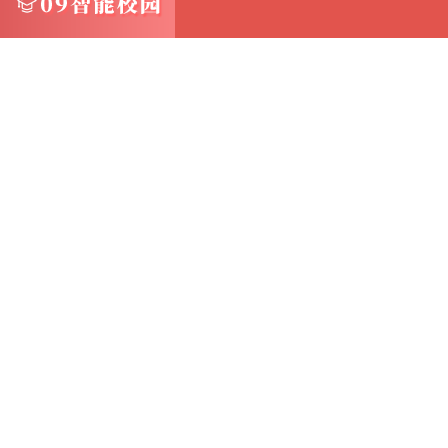
这可以通过组合使用`YEAR()`、`MONTH()`
示例：从当前日期中提取完整的年、月、日信息 sql SE
MONTH(NOW()) AS month, DAY(NOW
如： +------+-------+------+ | year | month | day|
-----+------+ 七、日期格式化：使用`DATE_FO
`DAY()`函数能够分别提取日期的年、月、日
特定的字符串格式
这时，`DATE_FORMAT()`函数就显得尤为
`DATE_FORMAT()`函数允许你按照指
其基本语法如下： sql DATE_FORMAT(date
间表达式，`format`是一个格式字符串，用于指