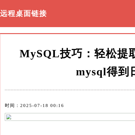
远程桌面链接
MySQL技巧：轻松
mysql得
时间：2025-07-18 00:16