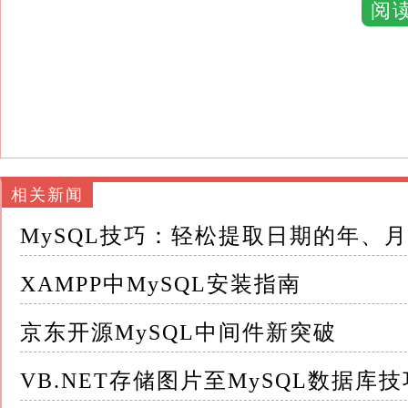
二、MySQL日期和时间函数概览 MySQL
阅
取、格式化、计算等多个方面
以下是一些常用的日期和时间函数： -`CURDA
-`CURTIME()`：返回当前时间
-`NOW()`：返回当前的日期和时间
相关新闻
-`DATE()`：从日期时间值中提取日期部分
MySQL技巧：轻松提取日期的年、
-`TIME()`：从日期时间值中提取时间部分
XAMPP中MySQL安装指南
-`YEAR()`：从日期中提取年份
京东开源MySQL中间件新突破
-`MONTH()`：从日期中提取月份
VB.NET存储图片至MySQL数据库技
-`DAY()`：从日期中提取日