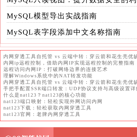
其基本语法如下： sql MONTH(date) 示例1
MONTH(NOW()) AS current_month;
MySQL模型导出实战指南
月）
MySQL表字段添加中文名称指南
示例2：从指定日期中提取月份 sql SELECT MONTH(
查询将返回10，即从指定日期2023-10-05中提
内网穿透工具自托管 vs 云端中转：穿云箭和花生壳优
五、获取日期的日期信息 `DAY()`函数用
内网ip远程控制，借助内网IP实现远程控制的完整指南
远程访问内网IP：打破网络边界的连接艺术
理解Windows系统中的NAT转发功能
其基本语法如下： sql DAY(date) 示例1：从当前
内网穿透工具自托管 vs 云端中转：穿云箭和花生壳优
current_day; 该查询将返回当前日期中的日，
手把手配置SSR端口转发：UDP协议支持与高级设置详
什么是nat123？nat123的核心功能
nat123端口映射：轻松实现外网访问内网
示例2：从指定日期中提取日 sql SELECT DAY(202
nat123下载：轻松获取内网穿透工具
回5，即从指定日期2023-10-05中提取的日
nat123官网：老牌内网穿透工具
六、组合使用：提取完整日期信息 在实际应用