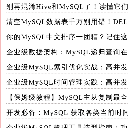
-- 在Workbench中可视化执行
别再混淆Hive和MySQL了！读懂
SELECT * FROM users WHERE status = 'activ
清空MySQL数据表千万别用错！DEL
-- 可视化解释执行计划
EXPLAIN FORMAT=TREE SELECT * FROM or
你的MySQL中文排序一团糟？记住
```
企业级数据架构：MySQL递归查询
优缺点
企业级MySQL索引优化实战：高并
**优点：**
- 官方出品，兼容性最佳
企业级MySQL时间管理实践：高并
- 功能全面，完全免费
- 支持数据建模和服务器管理
【保姆级教程】MySQL主从复制最
开发必备：MySQL 获取各类当前时
**缺点：**
- 界面相对传统
企业级MySQL管理工具选型指南：