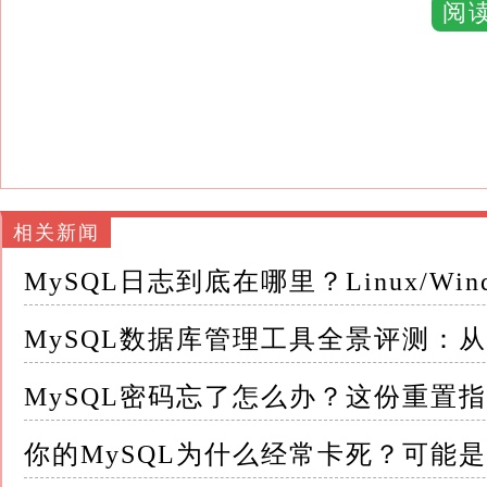
https://dev.mysql.com/downloads/workbench/
阅
Windows：直接安装包
Linux：apt install mysql-workbench
macOS：DMG安装包
```
相关新闻
核心功能
- ✅ **可视化SQL开发**：智能代码补全、语法
MySQL日志到底在哪里？Linux/Wi
- ✅ **数据建模**：ER图设计、正向/反向工程
- ✅ **服务器管理**：用户权限、备份恢复、性
MySQL数据库管理工具全景评测：从Wo
- ✅ **数据迁移**：不同数据库间数据转移
MySQL密码忘了怎么办？这份重置指南能
使用示例
你的MySQL为什么经常卡死？可能
```sql