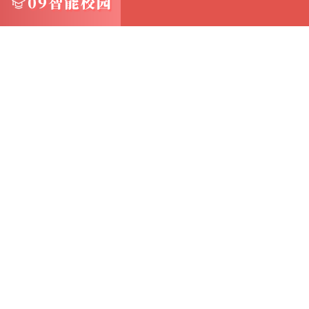
```
特色功能
```sql
-- 支持多种数据库（MySQL、PostgreSQL、Ora
-- 智能SQL补全
-- 数据导入导出（JSON、CSV、Excel）
-- ER图生成
```
连接配置示例
```text
连接类型: MySQL
主机: localhost
端口: 3306