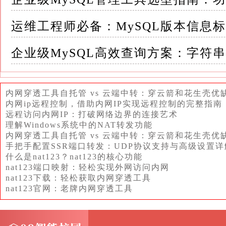
- 启动速度较慢
- 资源占用较高
运维工程师必备：MySQL版本信息
企业级MySQL高效查询方案：字符
三、全能跨平台工具
内网穿透工具自托管 vs 云端中转：穿云箭和花生壳优
内网ip远程控制，借助内网IP实现远程控制的完整指南
1. DBeaver（社区版免费）
远程访问内网IP：打破网络边界的连接艺术
**官网：** https://dbeaver.io/
理解Windows系统中的NAT转发功能
内网穿透工具自托管 vs 云端中转：穿云箭和花生壳优
手把手配置SSR端口转发：UDP协议支持与高级设置详
安装使用
什么是nat123？nat123的核心功能
nat123端口映射：轻松实现外网访问内网
```bash
nat123下载：轻松获取内网穿透工具
Windows：exe安装包
nat123官网：老牌内网穿透工具
Linux：snap install dbeaver-ce
macOS：直接下载dmg