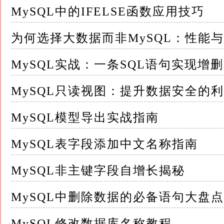
MySQL中的IFELSE函数应用技巧
查询性能
为何选择大数据而非MySQL：性能
特别是在B树索引中，`NULL`通常被视为一
遍历效率
MySQL实战：一条SQL语句实现增
二、NULL在实际应用中的挑战 虽然`NUL
MySQL只读视图：提升数据安全的
它也带来了不少挑战
MySQL模型导出实战指南
1.数据完整性：NULL值的存在使得数据完
MySQL表字段添加中文名称指南
例如，外键约束在涉及`NULL`时可能不如预期
MySQL非主键字段自增长揭秘
这要求开发者在设计数据库时，需要仔细考虑如何
MySQL中删除数据的必备语句大盘点
2.查询优化：由于NULL的特殊逻辑性质，含有
MySQL修改数据库名称教程
查询优化器在处理含有`IS NULL`或`IS N