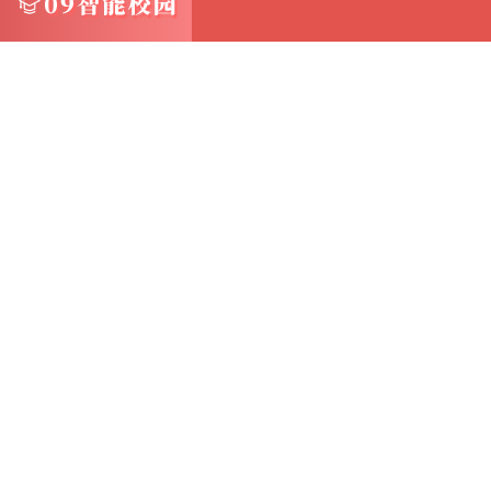
2.使用默认值：对于某些字段，如果NULL
值代替
例如，对于布尔类型的字段，可以使用`0`或`1`
3.索引优化：在创建索引时，考虑NULL值对
对于频繁查询`IS NULL`或`IS NOT N
略，以提高查询性能
4.应用层处理：在应用层代码中，应妥善处理N
在数据读取、处理和显示过程中，对`NULL`
5.利用数据库特性：MySQL提供了一些特性和
例如，使用`COALESCE`函数可以选择第一个非