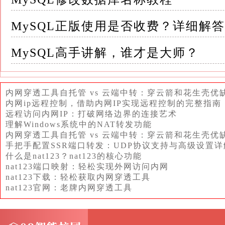
择合适的执行计划，这可能导致查询性能下降
MySQL正版使用是否收费？详细解
3.应用逻辑处理：在应用程序层面，NULL
MySQL高手讲解，谁才是大师？
许多编程语言对`NULL`的处理方式不同，可
因此，开发者需要在应用逻辑中明确处理`NUL
内网穿透工具自托管 vs 云端中转：穿云箭和花生壳优
内网ip远程控制，借助内网IP实现远程控制的完整指南
远程访问内网IP：打破网络边界的连接艺术
三、高效处理NULL的策略 面对`NULL`带来
理解Windows系统中的NAT转发功能
的使用至关重要
内网穿透工具自托管 vs 云端中转：穿云箭和花生壳优
手把手配置SSR端口转发：UDP协议支持与高级设置详
什么是nat123？nat123的核心功能
1.明确NULL的含义：在设计数据库时，应为每
nat123端口映射：轻松实现外网访问内网
nat123下载：轻松获取内网穿透工具
明确哪些情况下字段应为`NULL`，哪些情况
nat123官网：老牌内网穿透工具
这有助于减少数据歧义，提高数据质量