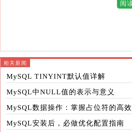
`NULL`表示的是缺失或未知的数据，而不是
阅
这一点至关重要，因为它直接影响了数据的查
1.语义上的区别：空字符串是一个已知的值，长
例如，一个人的中间名可能为空字符串（即没
（`NULL`）是两个截然不同的概念
相关新闻
2.逻辑运算的影响：在SQL查询中，任何与NUL
MySQL TINYINT默认值详解
`NULL`，而不是`TRUE`或`FALSE`
MySQL中NULL值的表示与意义
这意味着`NULL`不参与布尔逻辑的直接判断，需要
NULL`）来进行检查
MySQL数据操作：掌握占位符的高
3.索引与性能：NULL值在索引处理上有其特
MySQL安装后，必做优化配置指南
虽然MySQL支持对包含`NULL`的列建立索引