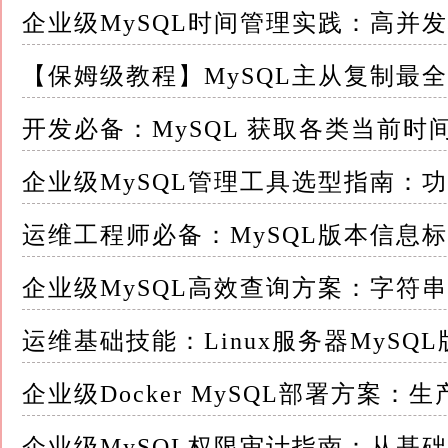
企业级MySQL时间管理实践：高并
特别注意： MySQL 没有内置直接按笔画
数或应用程序处理。
【保姆级教程】MySQL主从复制最
实践操作：如何设置和查询
开发必备：MySQL 获取各类当前时
1. 查看数据库支持的全部中文排序规则
企业级MySQL管理工具选型指南：
```sql
运维工程师必备：MySQL版本信息
SHOW COLLATION WHERE Charset = 'u
企业级MySQL高效查询方案：字符
Collation LIKE '%chinese%';
运维基础技能：Linux服务器MyS
```
企业级Docker MySQL部署方
2. 在表/列级别指定排序规则
企业级MySQL权限审计指南：从基