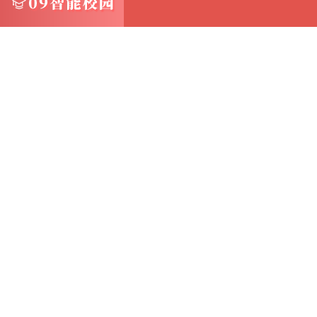
ALTER TABLE user MODIFY name VARCH
```
3. 在 SQL 查询时临时指定排序规则（最常用
这是最灵活的方式，无需修改表结构。
准备测试数据：
假设我们有一个 `test_table` 和如下数据：
```sql
CREATE TABLE test_table (chinese_wor