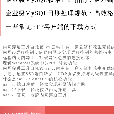
可以在创建表或修改表时，为特定字段指定排
企业级MySQL日期处理规范：高效
```sql
一些常见FTP客户端的下载方式
-- 创建表时指定
内网穿透工具自托管 vs 云端中转：穿云箭和花生壳优
CREATE TABLE user (
内网ip远程控制，借助内网IP实现远程控制的完整指南
远程访问内网IP：打破网络边界的连接艺术
id INT PRIMARY KEY,
理解Windows系统中的NAT转发功能
内网穿透工具自托管 vs 云端中转：穿云箭和花生壳优
手把手配置SSR端口转发：UDP协议支持与高级设置详
name VARCHAR(100) CHARACTER SET u
什么是nat123？nat123的核心功能
nat123端口映射：轻松实现外网访问内网
);
nat123下载：轻松获取内网穿透工具
nat123官网：老牌内网穿透工具
-- 修改现有表的字段排序规则