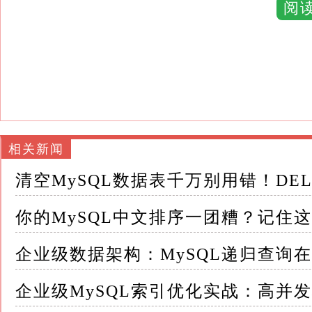
阅
| 排序规则 | 说明 | 特点 |
| : | : | : |
| `utf8mb4_unicode_ci` | 基于 U
音排序，兼容性好，是通用选择。 |
相关新闻
| `utf8mb4_zh_0900_as_cs` | Un
声调。更准确，但需要 MySQL 8.0 及以上版本
清空MySQL数据表千万别用错！DEL
| `utf8mb4_zh_0900_as_ci` | Un
你的MySQL中文排序一团糟？记住
声调。MySQL 8.0 及以上版本。 |
企业级数据架构：MySQL递归查询
| `utf8mb4_chinese_ci` | 
企业级MySQL索引优化实战：高并
`unicode_ci` 标准。不建议在新项目中使用。 