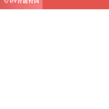
一些高级软件还支持版本控制，允许您恢复到
恶意修改尤为有用
3.3 云存储服务的恢复机制 如果您使用云存
复界面，甚至支持通过手机APP访问和恢复数据
了解云服务的恢复流程，包括如何下载文件、
况下的快速响应至关重要
3.4 数据恢复软件的辅助 在某些极端情况下
数据恢复软件
这类工具能够扫描存储设备，尝试恢复被删除
但请注意，数据恢复并非万能，成功率受多种
等