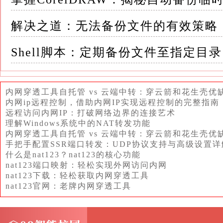
2.4 验证备份的有效性 备份完成后，定期测
解决之道：无法备份文件的有效策略
这不仅能确保备份文件完好无损，还能熟悉恢
Shell脚本：定期备份文件至指定目录
三、高效找回备份文件的实用方法 3.1 明确
哪里
内网穿透工具自托管 vs 云端中转：穿云箭和花生壳优
无论是本地硬盘的特定文件夹、外部存储设备
内网ip远程控制，借助内网IP实现远程控制的完整指南
在安全的地方
远程访问内网IP：打破网络边界的连接艺术
理解Windows系统中的NAT转发功能
内网穿透工具自托管 vs 云端中转：穿云箭和花生壳优
使用统一的命名规范和文件结构，可以帮助您
手把手配置SSR端口转发：UDP协议支持与高级设置详
什么是nat123？nat123的核心功能
3.2 利用备份软件的恢复功能 大多数备份软
nat123端口映射：轻松实现外网访问内网
nat123下载：轻松获取内网穿透工具
择并恢复特定文件或整个文件夹
nat123官网：老牌内网穿透工具
熟悉这些工具的操作界面，可以大大提高恢复