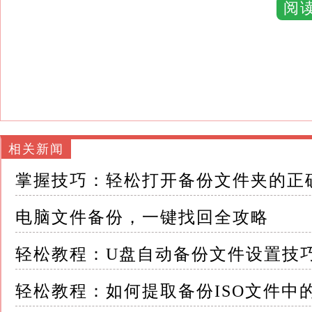
阅
储介质或位置的过程，以防原始数据丢失或损坏
它就像是数据的“保险箱”，在数据遭遇不测时
无论是自然灾害、硬件故障，还是恶意软件的
全无虞
1.2 备份的类型 - 全备份：复制所有选定
相关新闻
- 增量备份：仅备份自上次备份以来发生变化
掌握技巧：轻松打开备份文件夹的正
- 差异备份：备份自上次全备份以来所有发生
电脑文件备份，一键找回全攻略
选择何种备份类型，应根据个人或企业的实际
轻松教程：U盘自动备份文件设置技
二、制定高效的备份策略 2.1 定期备份 定
轻松教程：如何提取备份ISO文件中