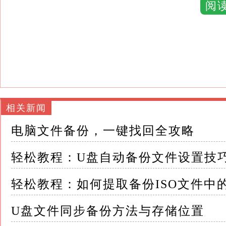
增长预期选择合适的U盘容量
阅
一般来说，对于日常备份，64GB至256GB
-读写速度：高速U盘能显著缩短备份时间
查看产品说明中的读写速度指标，USB3.0或更高版
-品牌信誉：选择知名品牌，如金士顿、闪迪
相关新闻
2. 选择合适的备份软件 虽然Windows系统自
电脑文件备份，一键找回全攻略
（Windows10及以后版本）”功能可以实现
轻松教程：U盘自动备份文件设置技
任务，第三方软件如Acronis True Image、EaseU
强大的功能
轻松教程：如何提取备份ISO文件中
这些软件通常支持计划任务、增量/差异备份、
U盘文件同步备份方法与存储位置
二、设置自动备份到U盘的步骤 以Windows 