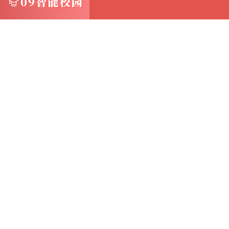
成功且文件完整
可以通过尝试恢复少量文件到另一位置来验证
2. 轮换使用U盘 - 对于大容量数据备份，
写而损坏
同时，这也为灾难恢复提供了额外的物理隔离
3. 加密备份数据 - 使用支持加密的备份软
失，也能保护数据不被未经授权访问
4. 云端备份作为补充 - 虽然本文重点在于
议结合使用云存储服务（如OneDrive、Googl
这样，即使本地备份出现问题，也能从云端快