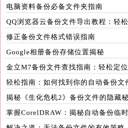
电脑资料备份必备文件夹指南
化（如果需要） - 将U盘插入电脑，打开“此电脑
QQ浏览器云备份文件导出教程：轻
选择默认的文件系统为NTFS（支持文件权限
修正备份文件格式错误指南
2.启用文件历史记录 - 按`Win + S`打开
Google相册备份存储位置揭秘
- 在文件历史记录窗口中，点击左侧的“选择驱
金立M7备份文件查找指南：轻松定
3.配置备份文件夹 - 点击“添加文件夹”，选
可以添加多个文件夹
轻松指南：如何找到你的自动备份文
4.设置备份频率 - 文件历史记录默认每小时
揭秘《生化危机2》备份文件的隐藏
您可以点击窗口右侧的“高级设置”来调整备份
掌握CorelDRAW：揭秘自动备份
盘时备份
解决之道：无法备份文件的有效策略