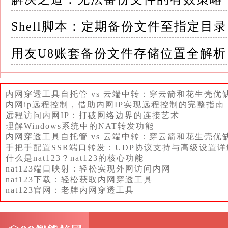
使用第三方软件（以EaseUS Todo Backup
装最新版本的EaseUS Todo Backup
Shell脚本：定期备份文件至指定目录
2.创建备份任务 - 打开软件，点击“备份”>“
用友U8账套备份文件存储位置全解析
- 在“源”区域，点击“添加目录”或“添加文件
内网穿透工具自托管 vs 云端中转：穿云箭和花生壳优
- 在“目的地”区域，点击下拉箭头，选择您的
内网ip远程控制，借助内网IP实现远程控制的完整指南
远程访问内网IP：打破网络边界的连接艺术
理解Windows系统中的NAT转发功能
3.设置计划任务 - 点击界面下方的“计划”
内网穿透工具自托管 vs 云端中转：穿云箭和花生壳优
及是否需要在U盘连接时触发备份
手把手配置SSR端口转发：UDP协议支持与高级设置详
什么是nat123？nat123的核心功能
nat123端口映射：轻松实现外网访问内网
4.开始备份 - 检查所有设置无误后，点击“开
nat123下载：轻松获取内网穿透工具
nat123官网：老牌内网穿透工具
初次备份可能是完全备份，之后会根据设置进
三、高效管理备份的策略 1. 定期验证备份 -