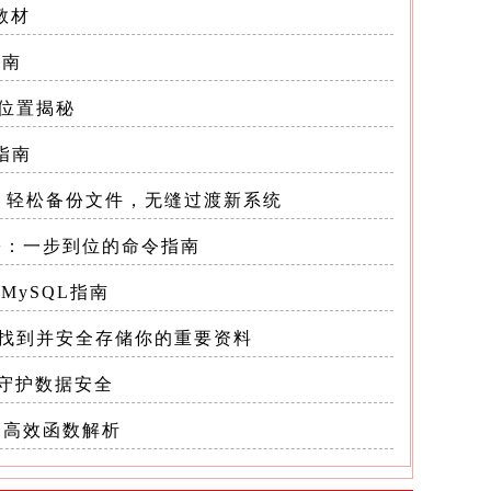
教材
指南
储位置揭秘
指南
攻略：轻松备份文件，无缝过渡新系统
份：一步到位的命令指南
署MySQL指南
n_doe
找到并安全存储你的重要资料
守护数据安全
个高效函数解析
C 降序