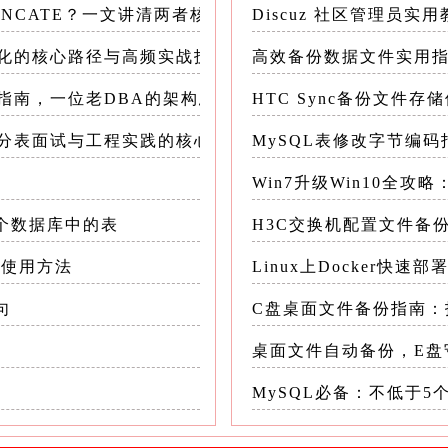
RUNCATE？一文讲清两者核心差异与正确使用场景
Discuz 社区管理员实用
优化的核心路径与高频实战技巧
高效备份数据文件实用
sers; -- 示例
坑指南，一位老DBA的架构思维与实践总结
HTC Sync备份文件存
库分表面试与工程实践的核心要点
MySQL表修改字节编码
;
Win7升级Win10全
多个数据库中的表
H3C交换机配置文件备
age > 25; -- 示例：年龄大于25的用户
及使用方法
Linux上Docker快速部
ername = 'john_doe'; -- 示例：用户名为 joh
句
C盘桌面文件备份指南：
桌面文件自动备份，E盘
MySQL必备：不低于5
列名 [ASC|DESC]; -- ASC 升序 (默认), DES