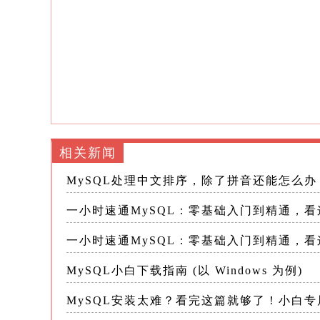
('alice', 'alice@example.com', 30),
('bob', 'bob@example.com', 28);
```
2. 查询数据 (SELECT)
相关新闻
```sql
MySQL处理中文排序，除了拼音还能怎么
-- 查询所有列的所有数据
一小时速通MySQL：零基础入门到精通，
一小时速通MySQL：零基础入门到精通，
SELECT * FROM 表名;
MySQL小白下载指南 (以 Windows 为例)
-- 查询特定列
MySQL安装太难？看完这篇就够了！小白