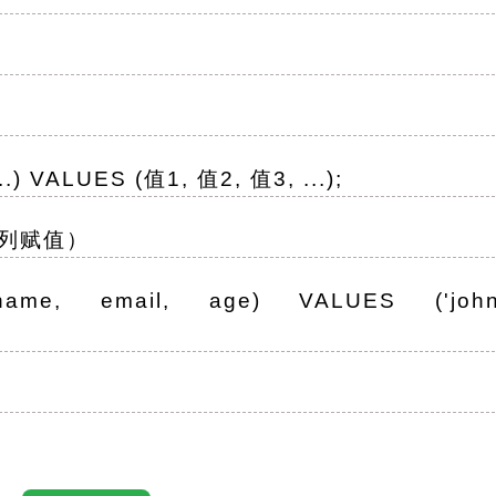
) VALUES (值1, 值2, 值3, ...);
有列赋值）
ame, email, age) VALUES ('john_
mail, age) VALUES