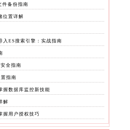
文件备份指南
语法略有
件存储位置详解
函数同样会
览
效导入ES搜索引擎：实战指南
仅适用
南
;-- 结
活性
件安全指南
位置指南
：掌握数据库监控新技能
-
umn为字符
详解
使用，
松掌握用户授权技巧