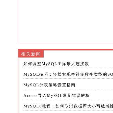
值运算的场景
3.业务逻辑需求：某些业务逻辑要求
理，如计算折扣、统计分析等
4.数据一致性：确保数据库中数据类
二、MySQL中的数据类型转换函数 
相关新闻
与字符转数字类型最直接相关的包括`CAST(
如何调整MySQL主库最大连接数
1.CAST()函数 `CAST()`函数
MySQL技巧：轻松实现字符转数字类型的S
另一种数据类型
MySQL分表策略设置指南
在字符转数字类型时，可以这样使用： sql SE
Access导入MySQL常见错误解析
号整数 SELECT CAST(123.45 AS
`CAST()`函数在转换失败时会返回N
MySQL8教程：如何取消数据库大小写敏感