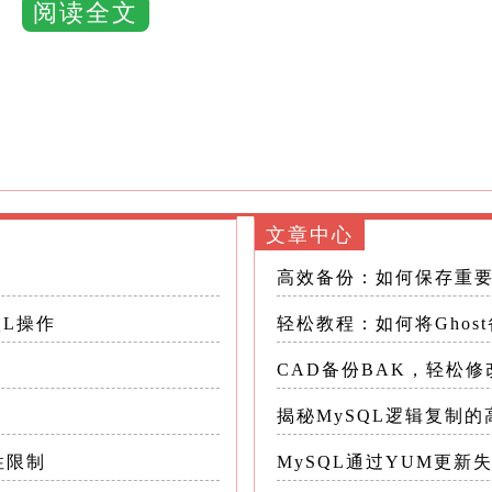
阅读全文
将用户输入的字符串形式的数字转换为数字类型进
型的一致性，便于后续的数据分析和报表生成
MySQL提供了多种函数和方法来实现数据类型转换
文章中心
)`、`CONVERT()`、`+0`技巧以及隐式转换
高效备份：如何保存重
是SQL标准的一部分，用于显式地将一个值从一种数据类
QL操作
轻松教程：如何将Ghos
CAD备份BAK，轻松
LECT CAST(123 AS UNSIGNED);--转
揭秘MySQL逻辑复制的
 DECIMAL(5,2));--转换为带有两位小数的十进制数 注
ULL，因此在使用前应确保字符数据能成功转换为数字
性限制
MySQL通过YUM更新