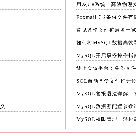
用友U8系统：高效物理
()`函数与`CAST()`类似，也是用于数据类型转换，但
 UNSIGNED);--转换为无符号整数 SELECT
Foxmail 7.2备份文
2));--转换为带有两位小数的十进制数 `CONVERT()`
常见备份文件扩展名一
的转换选项，如日期时间格式的转换
如何将MySQL数据高
与数字0相加是一种快速将字符串转换为数字的方法（
MySQL开启事务操作指
 123 +0;-- 结果为123 SELECT 123.45 +0
AST()`和`CONVERT()`函数在错误处理上的灵
线上会议平台：备份文
SQL自动备份文件打开
时会根据上下文自动进行数据类型隐式转换
MySQL警报语法详解
转换为数字类型以进行比较： sql SELECT 
_numeric_column;--隐式转换some_numeric_col
含义
MySQL数据源配置参数
管隐式转换在某些情况下能简化代码，但通常不推荐
MySQL权限管理：轻
误