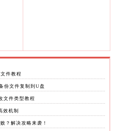
行后续处
，其中
要文件教程
型转换为
t备份文件复制到U盘
修改文件类型教程
换为无符
高效机制
意，
失败？解决攻略来袭！