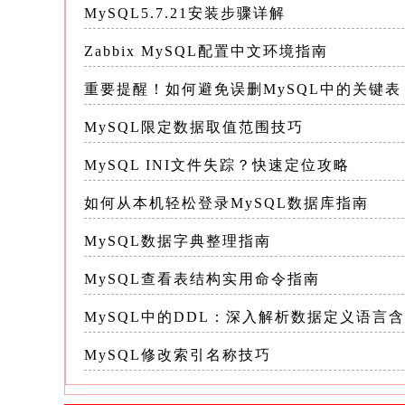
MySQL5.7.21安装步骤详解
2.CONVERT()函数 `CONVERT
不同： sql SELECT CONVERT(123,
Zabbix MySQL配置中文环境指南
CONVERT(123.45, DECIMAL(5,
重要提醒！如何避免误删MySQL中的关键表
在转换失败时返回NULL，且支持更多
MySQL限定数据取值范围技巧
3.+0技巧 在MySQL中，将字符串
MySQL INI文件失踪？快速定位攻略
于能够直接解释为数字的字符串）： sql SELECT
果为123.45 这种方法简单快捷，但缺乏`C
如何从本机轻松登录MySQL数据库指南
MySQL数据字典整理指南
4.隐式转换 MySQL在表达式计算
MySQL查看表结构实用命令指南
例如，在比较操作中，字符类型的值会被尝试
FROM my_table WHERE 123 = some
MySQL中的DDL：深入解析数据定义语言
类型进行比较，但效率较低且易出错 尽
MySQL修改索引名称技巧
因为它可能导致性能下降和难以调试的错