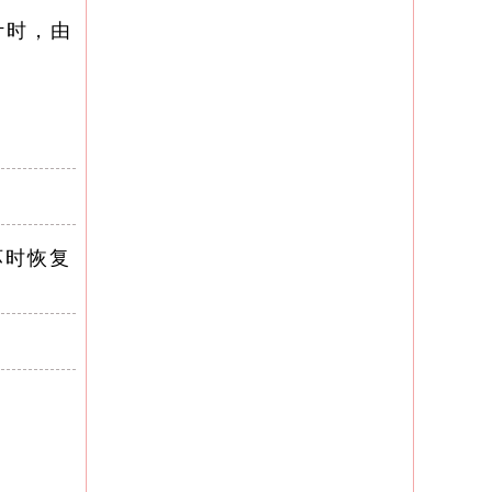
计时，由
常
坏时恢复
创建备份