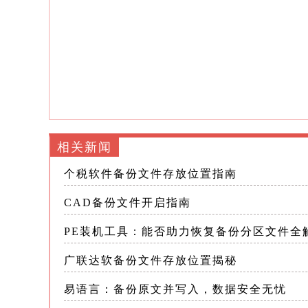
副本
通过“选项”（Options）对话框中的“
勾选“自动保存”和“每次保存均创建备
当前工作，并生成备份文件
二、找到并打开CAD备份文件 打开C
操作成功
相关新闻
个税软件备份文件存放位置指南
以下是详细步骤： 1.找到备份文件 
CAD备份文件开启指南
通常，备份文件与源文件保存在同一
PE装机工具：能否助力恢复备份分区文件全
您可以通过文件资源管理器导航到该目录
广联达软备份文件存放位置揭秘
这些文件就是CAD软件的备份文件
易语言：备份原文并写入，数据安全无忧