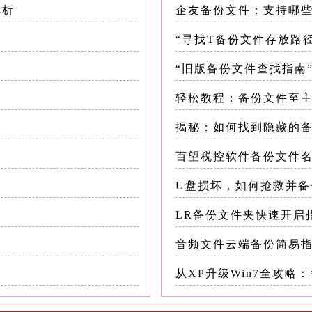
解析
企友备份文件：支持哪
名是“.bak”，而CAD软件通常无法直接打开该扩
AD软件可以识别的扩展名，如“.dwg”
“寻找T备份文件存放路
“旧版备份文件查找指南
轻松教程：备份文件至
”，然后按回车键确认
揭秘：如何找到隐藏的
改文件扩展名
百望税控软件备份文件
U盘损坏，如何抢救并备
盖原有的“.dwg”文件
LR备份文件夹快速开启
音频文件云端备份简易
dwg”的文件，建议先将其重命名或移动到其他位
从XP升级Win7全攻略
双击该文件，系统通常会自动使用与“.dwg”文件