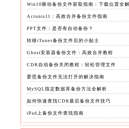
Win10驱动备份文件获取指南：下载位置全
2.重命名备份文件 由于备份文件的扩展
文件，因此需要将备份文件的扩展名改为C
Acronis11：高效合并备份文件指南
PPT文件：是否有自动备份？
- 右键点击备份文件，选择“重命名”
转移iTunes备份文件后的小贴士
- 将文件名中的“.bak”改为“.dwg
Ghost安装器备份文件：高效合并教程
- 此时，系统会提示您是否确定要更
CDR自动备份关闭教程：轻松管理文件
点击“是”以继续
爱思备份文件无法打开的解决指南
请注意，在重命名文件时，要确保不要覆
MySQL指定数据库备份方法全解析
如何快速查找CDR最后备份文件技巧
如果目录中已经存在同名且扩展名为“.
免数据丢失
iPad上备份文件查找指南
3.使用CAD软件打开文件 重命名后，