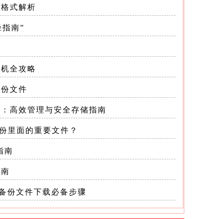
些格式解析
展名的
径指南”
”
主机全攻略
备份文件
名：高效管理与安全存储指南
份里面的重要文件？
指南
指南
置，以避
：备份文件下载必备步骤
关联的