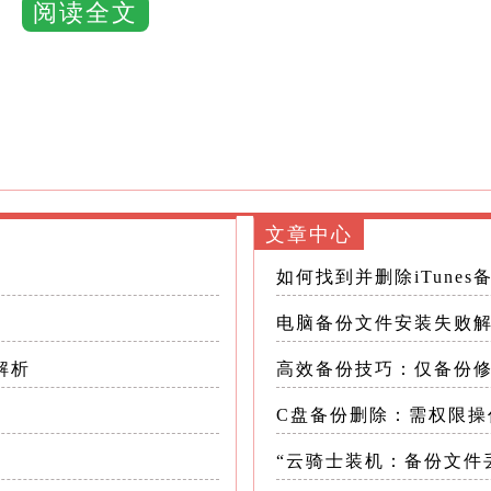
阅读全文
文件”（Files）选项卡，用户可以找到这些设置
份副本”选项后，CAD软件将在指定的时间间隔内
AD备份文件的步骤相对简单，但需要注意一些细
文章中心
如何找到并删除iTunes
首先，需要找到备份文件的位置
电脑备份文件安装失败
目录下
解析
高效备份技巧：仅备份
，并查找以“.bak”为后缀名的文件
C盘备份删除：需权限操
“云骑士装机：备份文件