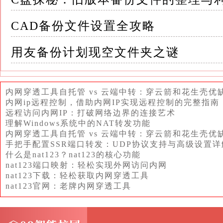
Acronis 11将在后台执行合并操作，并在完
CAD备份文件设置全攻略
6. 验证合并结果 合并完成后，用户应该验
用友备份计划现空文件夹之谜
这可以通过尝试恢复部分数据或使用Acronis 
内网穿透工具自托管 vs 云端中转：穿云箭和花生壳优
三、Acronis 11备份文件合并的优势 Acro
内网ip远程控制，借助内网IP实现远程控制的完整指南
远程访问内网IP：打破网络边界的连接艺术
还带来了诸多其他优势： 1. 节省存储空间 通
理解Windows系统中的NAT转发功能
空间的占用
内网穿透工具自托管 vs 云端中转：穿云箭和花生壳优
手把手配置SSR端口转发：UDP协议支持与高级设置详
什么是nat123？nat123的核心功能
这对于存储空间有限的用户来说尤为重要
nat123端口映射：轻松实现外网访问内网
nat123下载：轻松获取内网穿透工具
2. 提高数据恢复效率 合并后的备份文件在恢
nat123官网：老牌内网穿透工具
用户无需在多个备份文件中查找和选择正确的