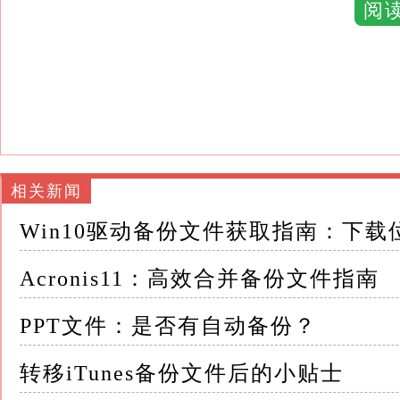
这些文件不仅占用了大量的存储空间，还可能
阅
更为严重的是，分散的备份文件在需要恢复时
确的备份版本，这在紧急情况下可能会造成不可
Acronis 11备份文件合并功能正是为了解决
通过将多个备份文件合并为一个，用户可以大
据恢复效率
相关新闻
Win10驱动备份文件获取指南：下载
更重要的是，合并后的备份文件在数据一致性
丢失或损坏的风险
Acronis11：高效合并备份文件指南
二、Acronis 11备份文件合并的操作方法 Ac
PPT文件：是否有自动备份？
得备份文件合并变得简单易行
转移iTunes备份文件后的小贴士
以下是合并备份文件的基本步骤： 1. 启动Acron