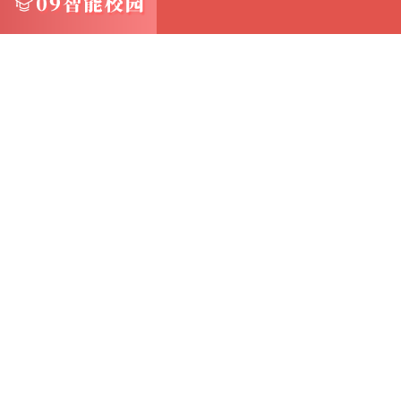
3. 保障数据一致性 Acronis 11在合并
文件在数据一致性和完整性方面得到保障
4. 简化备份管理 备份文件合并功能使得备份
用户可以通过一个统一的界面来管理所有备份
5. 支持多种备份类型 Acronis 11支持
合并功能可以灵活应用于这些不同类型的备份
四、实际应用场景 Acronis 11备份文件合
业级数据备份 对于大型企业来说，数据备份往
使用Acronis 11合并备份文件可以大大简
性