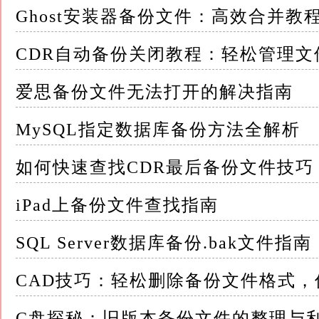
11的管理控制台
Ghost安装器备份文件：高效合并教
这个控制台是管理所有备份任务、查看备份状
CDR自动备份关闭教程：轻松管理文
2. 选择备份任务 在控制台中，用户可以找到
爱思备份文件无法打开的解决指南
选择需要合并备份文件的任务，进入该任务的
MySQL指定数据库备份方法全解析
3. 进入合并选项 在备份任务的详细设置页面
如何快速查找CDR最后备份文件技巧
这个选项通常位于“高级设置”或“存储管理”部
iPad上备份文件查找指南
4. 指定合并目标和参数 一旦进入合并选项
SQL Server数据库备份.bak文件指南
时间点（如最新备份、特定日期之前的所有备份
CAD技巧：轻松删除备份文件格式，
Acronis 11提供了灵活的参数设置，以满足
C盘探秘：旧版本备份文件的整理与
5. 启动合并任务 设置好所有参数后，用户可