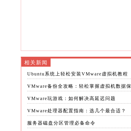
文件、拍摄虚拟机快照以及使用专业虚拟
下面，我们将逐一介绍这些方法，并
方法一：手动导出虚拟机文件 手动导
通过VMware的ESXi Web客户端或
（.vmdk）和配置文件（.vmx）从数
相关新闻
Ubuntu系统上轻松安装VMware虚拟机教程
操作步骤： 1.登录ESXi Web客户端
VMware备份全攻略：轻松掌握虚拟机数据
2.关闭虚拟机电源：找到想要备份的
VMware玩游戏：如何解决高延迟问题
3.访问数据存储浏览器：在ESXi W
VMware处理器配置指南：选几个最合适？
览器”
服务器磁盘分区管理必备命令
4.选择虚拟机文件：转到您想要备份的