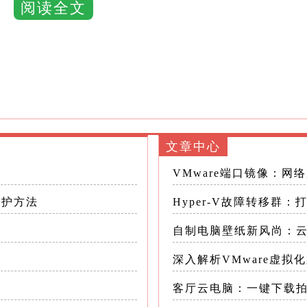
阅读全文
机备份软件等
分析其优缺点
出虚拟机文件是一种简单直接的备份方法
vSphere客户端，可以将目标虚拟机的虚拟磁盘文件
据存储浏览器中下载到本地，作为备份存储
文章中心
VMware端口镜像：网
：首先，访问ESXi Web客户端并登录账户
保护方法
Hyper-V故障转移群
目标虚拟机，并关闭其电源
自制电脑壁纸新风尚：
eb客户端中，转到“存储”页面，点击工具栏上的“数
深入解析VMware虚
客厅云电脑：一键下载
目标虚拟机的文件夹，选中虚拟机文件（包括.vm