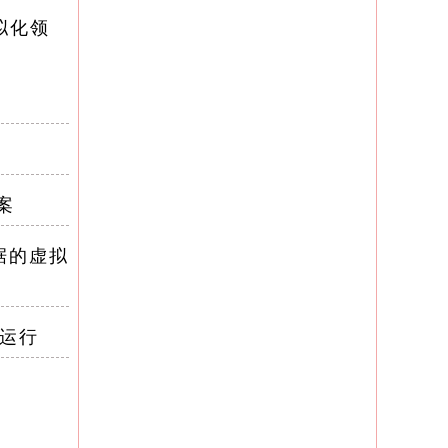
拟化领
案
据的虚拟
运行
出虚拟机