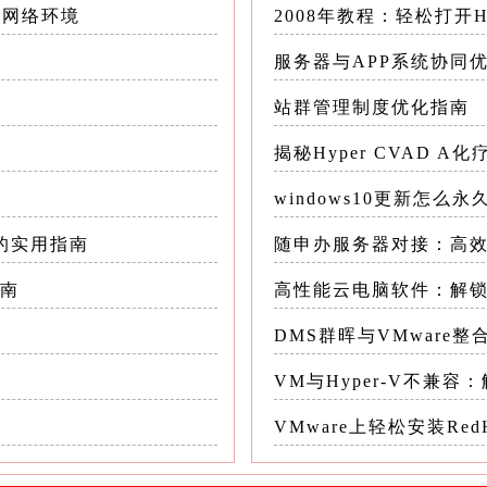
机网络环境
2008年教程：轻松打开H
服务器与APP系统协同
选项，将选中的虚拟机文件下载到本地作为备份
站群管理制度优化指南
揭秘Hyper CVAD 
windows10更新怎么
码的实用指南
随申办服务器对接：高
指南
高性能云电脑软件：解
全量备份，占用存储空间大
DMS群晖与VMware
VMware提供的一种快速备份方法，可以拍摄虚
VM与Hyper-V不兼容
VMware上轻松安装Red
快照功能将虚拟机还原到拍摄快照时的状态