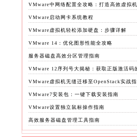
VMware中网络配置全攻略：打造高效虚拟
和.vmdk文件）
VMware启动网卡系统教程
5.下载文件：单击工具栏上的“下载”
VMware虚拟机轻松添加硬盘：步骤详解
优点： - 操作简单，无需额外软件
VMware 14：优化图形性能全攻略
- 备份文件完整，恢复时可靠性高
服务器磁盘高效分区管理指南
缺点： - 不能自动化，需要手动操作
VMware 12序列号大揭秘：获取正版激活
VMware虚拟机无缝迁移至OpenStack实战
- 无法实现增量备份，每次备份都是
VMware7安装包：一键下载安装指南
方法二：拍摄虚拟机快照 虚拟机快照是
VMware设置独立鼠标操作指南
的状态并将其保存起来
高效服务器磁盘管理工具指南
当需要恢复虚拟机时，可以通过恢复到