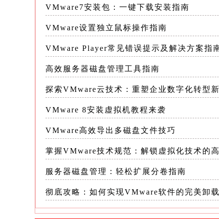
VMware7安装包：一键下载安装指南
3.硬件加速支持：新版本还增强了对现代硬
VMware设置独立鼠标操作指南
Vulkan等图形API的优化，使得虚拟
和图像质量
VMware Player常见错误提示及解决方案指
高效服务器磁盘管理工具指南
二、VMware 14图形性能提升的实际
的优化上，更在实际应用中展现出了强大
探索VMware云技术：重塑企业数字化转型
VMware 8安装虚拟机教程来袭
1.设计行业：对于使用AutoCAD、Sol
图形性能提升意味着更短的渲染时间、更
VMware高效导出多磁盘文件技巧
掌握VMware技术规范：解锁虚拟化技术的
设计师可以在虚拟环境中进行复杂的设
服务器磁盘管理：轻松扩展分卷指南
2.媒体与娱乐：在视频编辑领域，Adobe Pr
着极高的要求
彻底攻略：如何实现VMware软件的完美卸
VMware 14通过优化GPU虚拟化