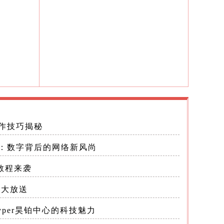
）和
形性能要
降低了
操作技巧揭秘
密：数字背后的网络新风尚
际需求动
9教程来袭
材大放送
的用户
per昊铂中心的科技魅力