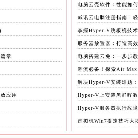
电脑云壳软件：性能如
件加速特性的支持，包括DirectX、OpenGL
威讯云电脑注册指南：
环境中的图形渲染更加高效，减少了CPU的负担，提升
南
掌握Hyper-V跳板机
服务器放置器：打造高
应用效果 VMware 14的图形性能提升不仅体现在
的竞争力
新篇章
电脑搭建云免：一步步
潮流必备！探索Air Max 
idWorks等3D设计软件的设计师来说，VMware 
流畅的操作体验
解决Hyper-V安装难
高效应用
Hyper-V上安装黑群晖
计操作，无需担心卡顿或延迟，极大地提高了工作
Hyper-V服务器执行故
emiere Pro、DaVinci Resolve等软件对
载
虚拟机Win7提速技巧大
，使得这些软件在虚拟环境中也能实现快速预览、实时