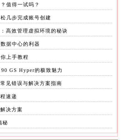
何？值得一试吗？
和
轻松几步完成账号创建
了帧率
技术：高效管理虚拟环境的秘诀
效数据中心的利器
理论数据
教你上手教程
90 GS Hyper的极致魅力
14带来的
题：常见错误与解决方案指南
教程速递
效率
障解决方案
图形性能有
揭秘
特效渲