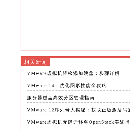
VMware 14针对这些痛点，进行了
1.增强的GPU虚拟化技术：VMware 14
vSGA（Virtual Shared Graphics Acce
GPU直通允许虚拟机直接访问物理GP
求极高的场景
相关新闻
而vSGA则通过优化资源池管理和图形
VMware虚拟机轻松添加硬盘：步骤详解
延迟，提升了整体图形处理能力
VMware 14：优化图形性能全攻略
2.智能资源调度算法：VMware 1
服务器磁盘高效分区管理指南
态调整CPU、内存和GPU资源的分配
VMware 12序列号大揭秘：获取正版激活
这意味着在图形密集型任务运行时，系
VMware虚拟机无缝迁移至OpenStack实战
体验