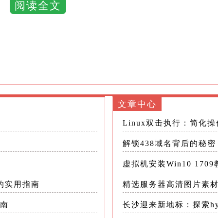
阅读全文
全面而深入的技术革新
引入了更先进的GPU直通（GPU Pass-Through
leration）技术
U，几乎无损耗地利用GPU的全部性能，适合对图
文章中心
命令调度，提高了多虚拟机共享GPU资源的效率，
Linux双击执行：简化
解锁438域名背后的秘
4采用了更智能的资源调度算法，能够根据虚拟机的实
虚拟机安装Win10 170
码的实用指南
精选服务器高清图片素
统能自动优先保障这些任务的资源需求，确保流畅
指南
长沙迎来新地标：探索hy