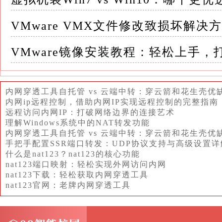
- 联网激活：确保虚拟机可以访问互联网，Win
VMware VMX文件修改致损坏解决
- 电话激活：若在线激活失败，可以尝试使用
VMware镜像安装教程：轻松上手
4. 分辨率和显示问题 - 安装VBoxGuestAddi
拟机内的显示性能和支持分辨率调整
内网穿透工具自托管 vs 云端中转：穿云箭和花生壳优
内网ip远程控制，借助内网IP实现远程控制的完整指南
- VMware Tools：对于VMware用户，安
远程访问内网IP：打破网络边界的连接艺术
能、同步时间和共享文件夹等功能
理解Windows系统中的NAT转发功能
内网穿透工具自托管 vs 云端中转：穿云箭和花生壳优
手把手配置SSR端口转发：UDP协议支持与高级设置详
- 手动调整分辨率：如果自动调整失败，可以尝试
什么是nat123？nat123的核心功能
nat123端口映射：轻松实现外网访问内网
5. USB设备无法识别 - USB控制器设置：
nat123下载：轻松获取内网穿透工具
nat123官网：老牌内网穿透工具
- USB 3.0支持：如果您的物理机使用USB 3
应的扩展包（如VMware的USB 3.0控制器驱动