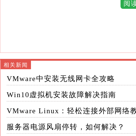
阅
不同软件对系统资源的要求、兼容性和功能特
关重要
例如，VMware以其强大的图形处理能力和广泛的
和轻量级见长
2. 硬件要求 - CPU：确保CPU支持虚拟化技术（
BIOS/UEFI中启用该功能
相关新闻
VMware中安装无线网卡全攻略
- 内存：至少分配4GB RAM给虚拟机，建议
Win10虚拟机安装故障解决指南
- 存储：为Windows 10虚拟机预留至少6
多空间更为稳妥
VMware Linux：轻松连接外部网络
3. ISO镜像文件 从微软官方网站下载官方提供的
服务器电源风扇停转，如何解决？
可证相匹配，避免激活问题