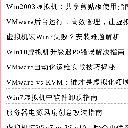
Win2003虚拟机：共享剪贴板使用指
二、安装过程中的常见问题及解决方案 1. 虚拟
机设置中正确挂载了ISO镜像文件
VMware后台运行：高效管理，让虚
- 文件完整性：验证ISO文件的MD5或SHA
虚拟机装Win7失败？安装难题解析
- 管理员权限：以管理员身份运行虚拟机软件
Win10虚拟机升级遇P0错误解决指南
2. 安装过程中出现蓝屏或重启 - 虚拟化技术：
VMware自动化运维实战技巧揭秘
- 内存分配：增加虚拟机内存分配，内存不足
VMware vs KVM：谁才是虚拟化
- 驱动兼容性问题：某些情况下，虚拟机默认使用
Win7虚拟机中软件卸载指南
尝试手动安装或更新驱动
服务器电源风扇创意改装指南
3. Windows 10无法激活 - 许可证类型：确
教育版等），并确保与安装的版本相匹配
虚拟机装Win7 vs Win10：哪个更优