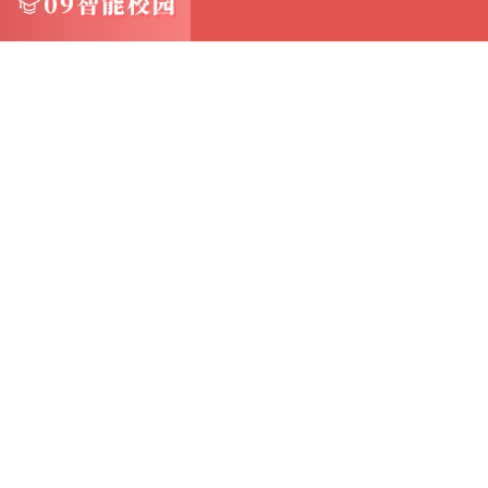
- 权限和安全软件：检查是否有安全软件阻止
三、优化虚拟机性能 1. 资源分配 - 根据实
性能与资源利用率的平衡
- 分配足够的磁盘I/O资源，尤其是对于需要
2. 网络配置 - 选择合适的网络模式（如桥接
求
- 配置静态IP地址（如果需要），确保虚拟
3. 定期维护与更新 - 定期更新虚拟机软件和W
进
- 清理不必要的文件和应用程序，保持虚拟机