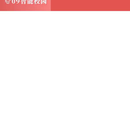
2. 数据迁移与备份 在数据迁移或备份过程中，
或配置信息
通过共享剪贴板，管理员可以快速将这些信息
件直接粘贴到虚拟机中，简化了操作步骤
3. 文档编辑与报告生成 在撰写技术文档、报告
提取日志、事件记录或系统状态信息
共享剪贴板使得这些信息能够即时被复制到文
文档编制的效率
4. 远程支持与协作 在远程技术支持或团队
技术人员可以快速复制粘贴客户提供的错误信