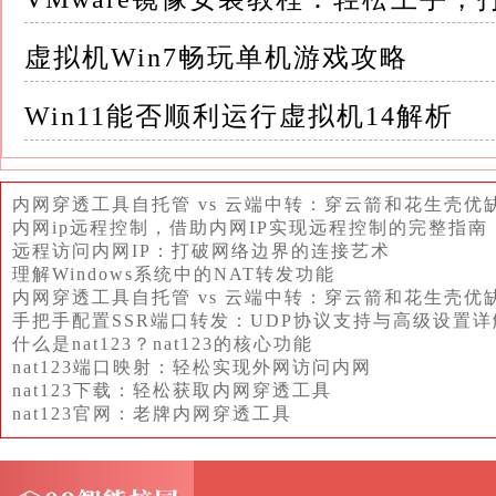
保“共享剪贴板”选项被启用
虚拟机Win7畅玩单机游戏攻略
3. Hyper-V - 安装Integration Services：
的交互能力
Win11能否顺利运行虚拟机14解析
在Win2003虚拟机内挂载ISO镜像并运行安装程序，安装
内网穿透工具自托管 vs 云端中转：穿云箭和花生壳优
- 启用增强会话模式：虽然Hyper-V没有直
内网ip远程控制，借助内网IP实现远程控制的完整指南
远程访问内网IP：打破网络边界的连接艺术
（Enhanced Session Mode）可以在使用
理解Windows系统中的NAT转发功能
内网穿透工具自托管 vs 云端中转：穿云箭和花生壳优
这要求宿主机和虚拟机都支持并配置了相应的
手把手配置SSR端口转发：UDP协议支持与高级设置详
什么是nat123？nat123的核心功能
三、Win2003虚拟机共享剪贴板的应用场景 
nat123端口映射：轻松实现外网访问内网
nat123下载：轻松获取内网穿透工具
境中编写代码，同时又要测试或维护基于Win200
nat123官网：老牌内网穿透工具
共享剪贴板使他们能够轻松地在代码编辑器、文档
信息或测试数据，极大地加速了开发和调试过程