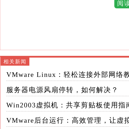
阅
而共享剪贴板功能允许用户直接在两个系统间
操作流程，显著提高了工作效率
2. 保持工作流连续性 对于需要频繁查阅资
主机和虚拟机之间无缝切换并保持工作流的连续
共享剪贴板使得用户无需中断当前任务，即可
进行
相关新闻
VMware Linux：轻松连接外部网络
3. 降低操作复杂度 对于不熟悉复杂网络配
个直观、易用的数据交换方式
服务器电源风扇停转，如何解决？
无需学习额外的软件工具或命令，只需简单的
Win2003虚拟机：共享剪贴板使用指
作复杂度
VMware后台运行：高效管理，让虚
二、实现Win2003虚拟机共享剪贴板的方法 实