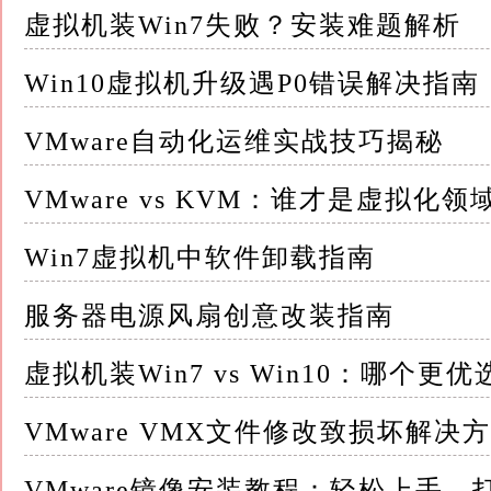
软件的支持
虚拟机装Win7失败？安装难题解析
以VMware Workstation、VirtualBox
Win10虚拟机升级遇P0错误解决指南
VMware Workstation - 安装VMware Too
骤，它包含了增强型虚拟机功能，包括共享剪贴
VMware自动化运维实战技巧揭秘
通过虚拟机菜单栏选择“安装VMware Tools
VMware vs KVM：谁才是虚拟化
- 启用共享功能：确保在VMware Worksta
Win7虚拟机中软件卸载指南
拖放”选项，这两个选项通常与剪贴板共享相关联
服务器电源风扇创意改装指南
2. VirtualBox - 安装Guest Additions：类似
Additions以增强虚拟机功能
虚拟机装Win7 vs Win10：哪个更优
在虚拟机运行时，通过设备菜单选择“安装增强功
VMware VMX文件修改致损坏解决
- 配置共享剪贴板：在VirtualBox管理器
VMware镜像安装教程：轻松上手