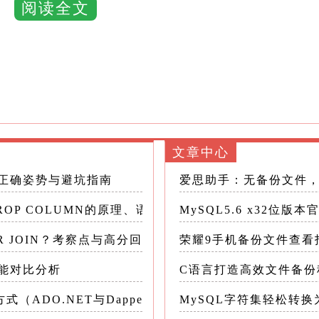
阅读全文
...
...
...
文章中心
的正确姿势与避坑指南
爱思助手：无备份文件
​employees​
​表中彻底消失。
 DROP COLUMN的原理、语法与高性能方案
MySQL5.6 x32位
ER JOIN？考察点与高分回答解析
荣耀9手机备份文件查看
性能对比分析
C语言打造高效文件备份
​DROPCOLUMN​
中执行多个​
​操作，用逗号分隔。这比
式（ADO.NET与Dapper）及其性能对比
MySQL字符集轻松转换
构一次。