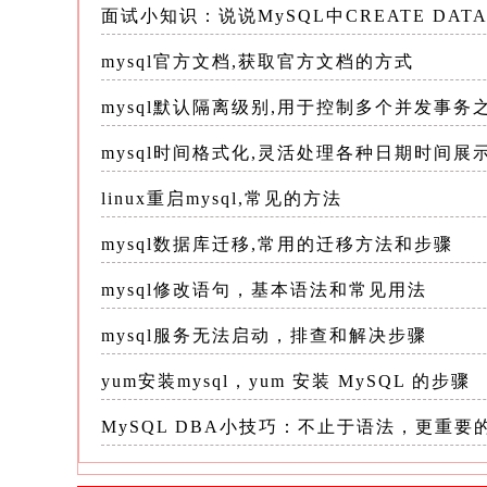
面试小知识：说说MySQL中CREATE DATAB
--一次性删除'age'和'address'字段
mysql官方文档,获取官方文档的方式
ALTERTABLEemployees

DROPCOLUMNage,

mysql默认隔离级别,用于控制多个并发事
DROPCOLUMNaddress;
mysql时间格式化,灵活处理各种日期时间展
​age​
​address​
执行后，​
​​和​
​字段会被同
linux重启mysql,常见的方法
三、完整操作流程与最佳实践
mysql数据库迁移,常用的迁移方法和步骤
mysql修改语句，基本语法和常见用法
​DROPCOLUMN​
直接在生产环境运行​
​是
mysql服务无法启动，排查和解决步骤
1.备份！备份！备份！ 这是最重要的步
yum安装mysql，yum 安装 MySQL 的步骤
份目标表。
MySQL DBA小技巧：不止于语法，更重
使用mysqldump备份单表示例

mysqldump-uusername-pdataba