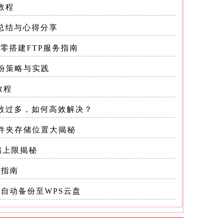
教程
训总结与心得分享
：从零搭建FTP服务指南
备份策略与实践
教程
柄数过多，如何高效解决？
，文件夹存储位置大揭秘
储上限揭秘
或至少备
找指南
自动备份至WPS云盘
ql