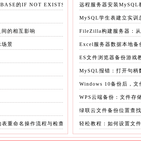
ASE的IF NOT EXISTS有什么用？
远程服务器安装MySQL


MySQL学生表建立实
务之间的相互影响
FileZilla构建服务器
示场景
Excel服务器数据本地
时删除。
ES文件浏览器备份游戏
MySQL报错：打开句
Windows 10备份后
危险的。请遵循以下流程：
WPS云端备份：文件存
骤。在执行任何DDL操作前，务必备份你的数据库
绿联云文件备份位置查
要的表重命名操作流程与检查清单
轻松教程：如何设置文件
se_nameemployees>backup_employees.s