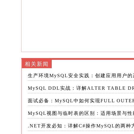
...
...
...
​bonus​
现在我们想要删除冗余的​
​字段。
1.删除单个字段
ALTERTABLEemployees

相关新闻
DROPCOLUMNbonus;
生产环境MySQL安全实践：创建应用用户
​bonus​
执行后，​
​​字段及其所有数据将从​
MySQL DDL实战：详解ALTER TABLE
面试必备：MySQL中如何实现FULL OUT
2.一条语句中删除多个字段
MySQL视图与临时表的区别：适用场景与
​ALTERTABLE​
MySQL允许在一条​
​​语句
.NET开发必知：详解C#操作MySQL的两种方
行多条语句更高效，因为它只需要对表重