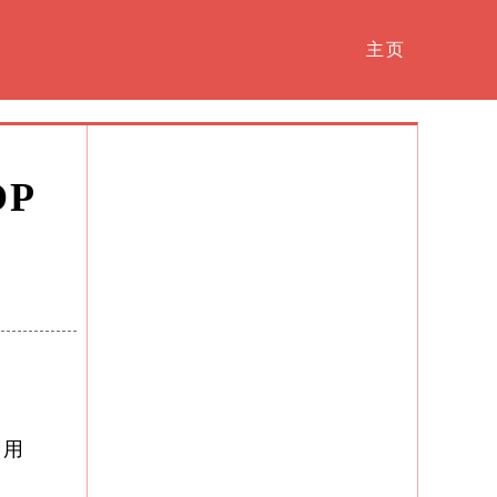
主页
OP
用​