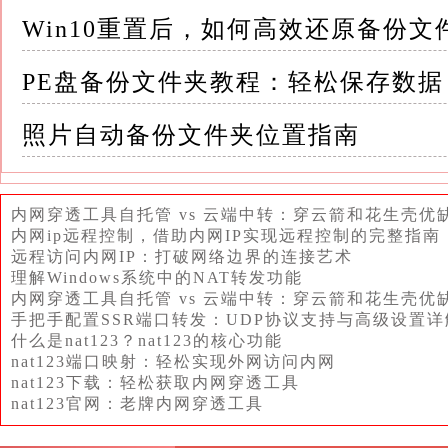
Win10重置后，如何高效还原备份文
4.提升灾难恢复能力 备份是灾难恢复计划的
PE盘备份文件夹教程：轻松保存数据
通过备份数据，企业可以在灾难发生时迅速恢
照片自动备份文件夹位置指南
三、备份策略与实践 为了确保备份的有效性和
实践
内网穿透工具自托管 vs 云端中转：穿云箭和花生壳优
1.选择合适的备份类型 备份类型通常包括全
内网ip远程控制，借助内网IP实现远程控制的完整指南
远程访问内网IP：打破网络边界的连接艺术
理解Windows系统中的NAT转发功能
全备份备份整个数据库或数据库文件，适用于
内网穿透工具自托管 vs 云端中转：穿云箭和花生壳优
上次全备份以来发生变化的数据，适用于数据变
手把手配置SSR端口转发：UDP协议支持与高级设置详
什么是nat123？nat123的核心功能
志，适用于需要实时恢复的情况
nat123端口映射：轻松实现外网访问内网
nat123下载：轻松获取内网穿透工具
企业应根据实际需求选择合适的备份类型，并
nat123官网：老牌内网穿透工具
2.制定备份计划 备份计划应包括备份的频率