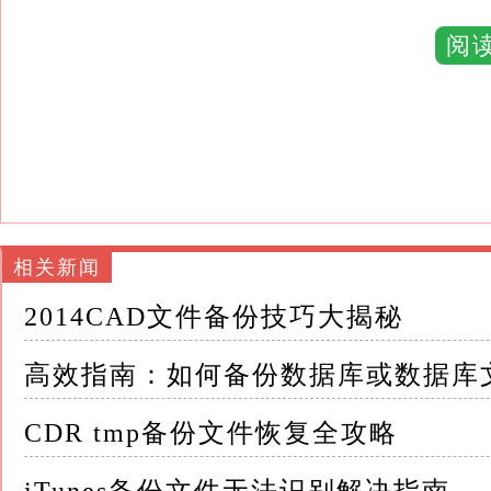
1.业务中断 数据库是企业业务运营的核心，
响企业的日常运营和客户满意度
阅
例如，电商平台的订单处理系统若发生故障，
2.经济损失 数据丢失不仅会带来直接的硬件
发的经济损失
对于依赖数据进行决策的企业，数据丢失还可
相关新闻
3.法律风险和合规问题 许多行业都有严格的数
2014CAD文件备份技巧大揭秘
条例）和HIPAA（美国健康保险便利与责任法案
高效指南：如何备份数据库或数据库
数据丢失可能导致企业面临法律风险，甚至因
CDR tmp备份文件恢复全攻略
4.声誉损害 数据丢失可能导致客户信任度下
在信息时代，口碑传播迅速，一次数据丢失事