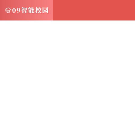
备份频率应根据数据变化的速度和重要性来确
备份时间应避开业务高峰期，以减少对业务的
备份存储位置应选择安全可靠的地方，避免与
3.实施自动化备份 自动化备份可以大大减少
企业应利用备份软件或数据库管理系统提供的
及时性和准确性
4.定期测试备份恢复 备份的目的是为了在需
因此，企业应定期测试备份恢复过程，确保备
测试应包括恢复全备份、差异备份和事务日志