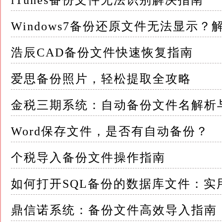
iTunes备份文件无法识别解决指南
形象
Windows7备份还原文件无法显示
二、备份数据库或数据库文件的必要性 鉴于数
浩辰CAD备份文件快速恢复指南
得尤为重要
爱思备份照片，轻松提取全攻略
1.确保数据安全 备份是保护数据安全的重要
金税三期系统：自动备份文件名解析
通过定期备份数据库或数据库文件，可以确保
失
Word保存文件，是否有自动备份？
2.业务连续性保障 备份不仅是为了应对突发
个税导入备份文件操作指南
在数据库出现故障时，企业可以依靠备份数据
如何打开SQL备份的数据库文件：实
3.满足合规要求 许多行业和法规都要求企业
鼎信诺系统：备份文件高效导入指南
备份数据库或数据库文件可以帮助企业遵守相