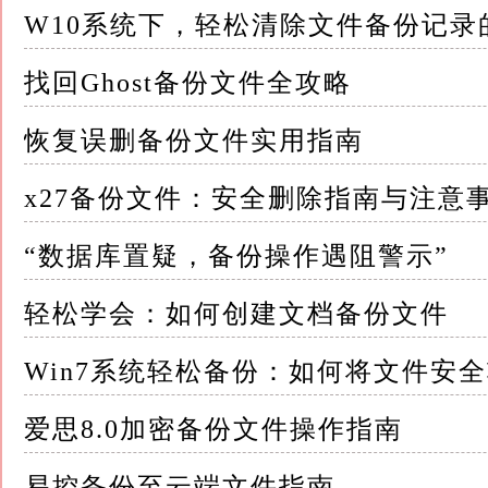
4.设置文件关联：在默认程序界面中，找到并
W10系统下，轻松清除文件备份记录
然后，在列表中找到与CAXA备份文件相关的文件类
找回Ghost备份文件全攻略
进行关联
恢复误删备份文件实用指南
方法二：使用系统文件检查器 1.以管理员身份
输入“cmd”，然后右键点击“命令提示符”，选择
x27备份文件：安全删除指南与注意
2.运行系统文件检查器：在命令提示符窗口中，输入
“数据库置疑，备份操作遇阻警示”
系统文件检查器将扫描并修复受损的系统文件
轻松学会：如何创建文档备份文件
方法三：重建图标缓存 1.删除图标缓存文件：在
Win7系统轻松备份：如何将文件安
于“C:Users【用户名】AppDataLocalIconCache.
爱思8.0加密备份文件操作指南
你可以通过资源管理器导航到该路径，并删除“Icon
易控备份至云端文件指南