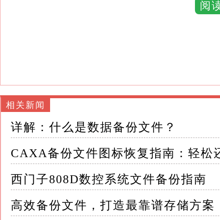
2.系统文件关联错误：Windows操作系统
阅
件（如CAXA的备份文件）无法正确显示其图标
3.病毒或恶意软件的影响：病毒或恶意软件可
的正常显示
4.用户误操作：在更改文件属性或关联时，如
文件图标显示异常
相关新闻
二、常规恢复方法 针对CAXA备份文件图标
详解：什么是数据备份文件？
复方法： 方法一：检查并修复文件关联 1.打开“控
选择“控制面板”
CAXA备份文件图标恢复指南：轻松
2.进入“程序”选项：在控制面板中，找到并点击
西门子808D数控系统文件备份指南
3.选择“默认程序”：在程序选项中，点击“默
高效备份文件，打造最靠谱存储方案