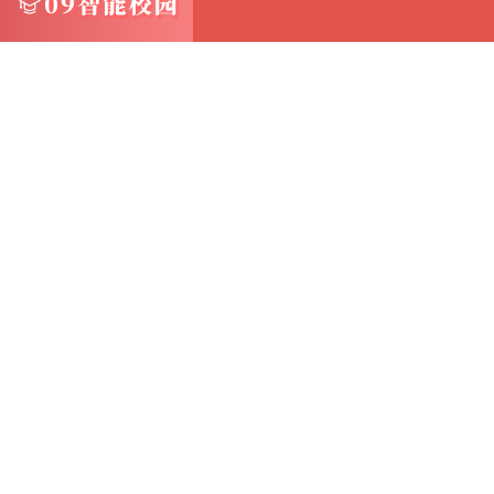
方法二：使用第三方图标修复工具 如果上述方
修复工具来恢复CAXA备份文件的图标
这些工具通常能够扫描并修复受损的文件关联
在选择第三方工具时，请确保它来自可信的来
方法三：重新安装CAXA软件 如果备份文件图
重新安装软件可能是一个有效的解决方案
在重新安装之前，请确保已备份所有重要的设
然后，按照以下步骤进行操作： 1.卸载CAXA
到CAXA软件，并选择“卸载”
按照提示完成卸载过程