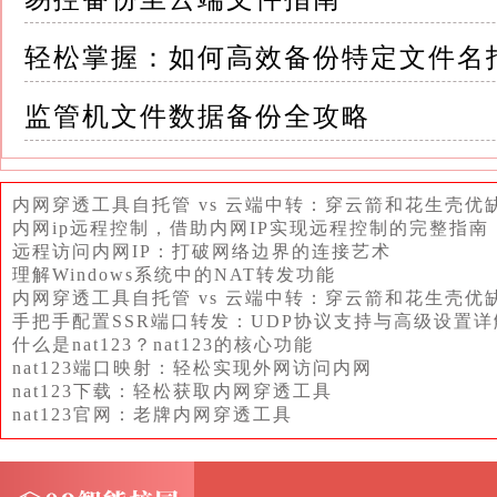
注意，在删除该文件之前，请确保已关闭所有
轻松掌握：如何高效备份特定文件名
2.重启计算机：删除图标缓存文件后，重启计
监管机文件数据备份全攻略
三、针对CAXA备份文件的特定恢复方法 除
对CAXA备份文件的特定恢复方法： 方法一：恢
文件资源管理器中找到显示异常的CAXA备份文
内网穿透工具自托管 vs 云端中转：穿云箭和花生壳优
内网ip远程控制，借助内网IP实现远程控制的完整指南
2.更改文件类型：如果备份文件的扩展名被更
远程访问内网IP：打破网络边界的连接艺术
理解Windows系统中的NAT转发功能
（如“.bak”或“.sv$”）
内网穿透工具自托管 vs 云端中转：穿云箭和花生壳优
手把手配置SSR端口转发：UDP协议支持与高级设置详
然后，右键点击该文件，选择“属性”，在“常
什么是nat123？nat123的核心功能
nat123端口映射：轻松实现外网访问内网
3.关联正确程序：在文件属性窗口中，点击“更
nat123下载：轻松获取内网穿透工具
nat123官网：老牌内网穿透工具
默认程序
这将确保备份文件能够正确显示其图标