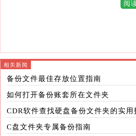
这些数据可能包括财务报表、交易记录、客户
阅
一旦原始数据因系统故障、人为错误或自然灾
唯一途径
备份账套的重要性体现在以下几个方面： 1.
性和安全性
2.业务连续性：在数据丢失或系统故障时，能
相关新闻
备份文件最佳存放位置指南
3.合规性：满足法律法规对数据保存和管理的
如何打开备份账套所在文件夹
4.历史数据查询：提供历史数据查询功能，支
CDR软件查找硬盘备份文件夹的实用
二、备份账套的类型与存储方式 备份账套根据
C盘文件夹专属备份指南
了解这些类型有助于我们更好地管理备份账套