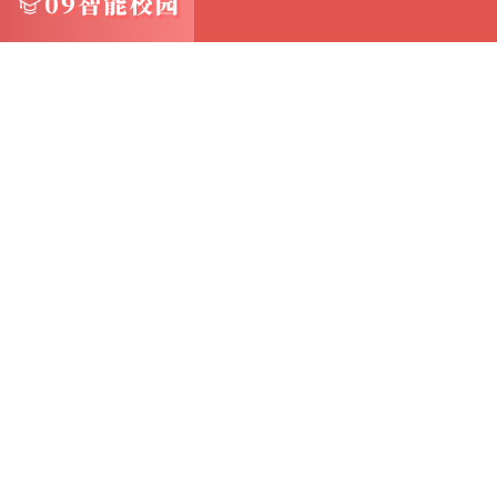
份文件
备份文件可能是压缩包（如.zip、.rar格式）、
格式的文件
5.解压或打开文件：如果备份文件是压缩包，
定的数据库管理软件（如Microsoft Access）来
网络备份账套文件夹的打开方法 1.访问远程
接、VPN或其他安全方式访问远程服务器或云存
这可能需要输入用户名和密码进行身份验证
2.导航到备份文件夹：在远程服务器或云存储
文件夹的路径
3.下载或打开备份文件：根据需要，可以选择