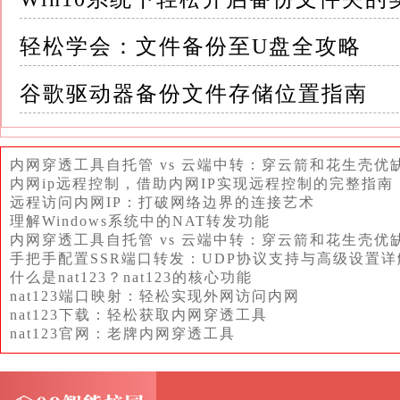
本地备份账套文件夹的打开方法 1.定位备份
轻松学会：文件备份至U盘全攻略
这通常是在服务器的某个文件夹中，或者在本
谷歌驱动器备份文件存储位置指南
可以通过文件资源管理器或命令行工具（如Windows的
内网穿透工具自托管 vs 云端中转：穿云箭和花生壳优
2.检查文件权限：确保具有访问备份文件夹的
内网ip远程控制，借助内网IP实现远程控制的完整指南
远程访问内网IP：打破网络边界的连接艺术
如果没有权限，可能需要联系系统管理员或IT
理解Windows系统中的NAT转发功能
内网穿透工具自托管 vs 云端中转：穿云箭和花生壳优
手把手配置SSR端口转发：UDP协议支持与高级设置详
3.打开文件夹：双击文件夹图标或使用命令行工
什么是nat123？nat123的核心功能
nat123端口映射：轻松实现外网访问内网
在Windows系统中，可以直接在文件资源管理器
nat123下载：轻松获取内网穿透工具
nat123官网：老牌内网穿透工具
统中，可以使用命令行工具导航到文件夹路径
4.查找备份文件：在备份文件夹中，根据备份