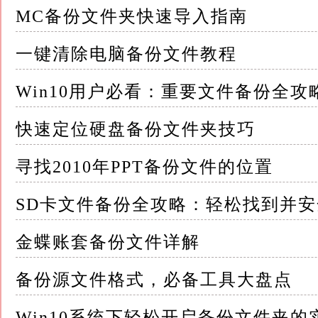
1.本地备份：将备份数据存储在本地服务器或
MC备份文件夹快速导入指南
这种方式便于快速访问，但存在物理损坏或丢
一键清除电脑备份文件教程
2.网络备份：将备份数据通过网络传输到远程
Win10用户必看：重要文件备份全
这种方式提高了数据的安全性，但访问速度可
快速定位硬盘备份文件夹技巧
3.增量备份与全量备份：增量备份只备份自上
寻找2010年PPT备份文件的位置
有数据
SD卡文件备份全攻略：轻松找到并
增量备份可以节省存储空间，但在恢复时需要
间较大
金蝶账套备份文件详解
三、如何打开备份账套文件夹 接下来，我们将
备份源文件格式，必备工具大盘点
由于备份账套的存储方式和操作系统可能有所
Win10系统下轻松开启备份文件夹的