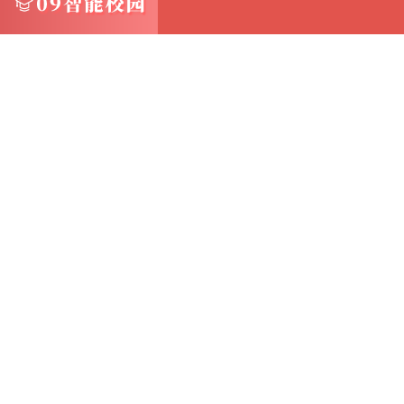
设置的共享文件夹名称）
按下回车键后，即可看到主机上共享的文件夹
双击要访问的文件夹，即可在虚拟机中查看和
三、VMware虚拟机XP文件共享的应用场景 
中发挥着重要作用
1.开发测试环境：在开发测试环境中，开发人
件和测试数据
VMware虚拟机XP文件共享功能允许他们在
流程，提高了工作效率
2.培训环境：在培训环境中，讲师需要将教学