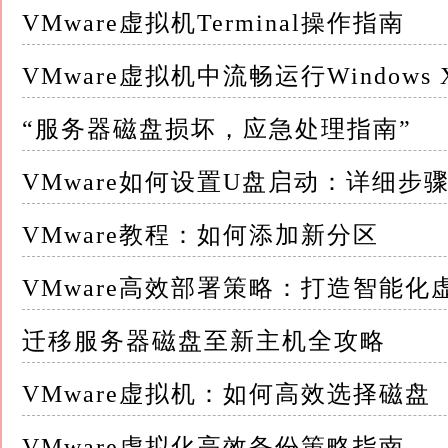
VMware虚拟机Terminal操作指南
二、VMware虚拟机XP文件共享的实现步骤 要在
共享，需要按照以下步骤进行操作： 1.配置虚
VMware虚拟机中流畅运行Windows
连接正常
“服务器磁盘损坏，应急处理指南”
可以通过VMware提供的网络配置选项，将虚
访问外部网络
VMware如何设置U盘启动：详细步
桥接模式允许虚拟机与主机处于同一网络中，可
VMware教程：如何添加新分区
主机访问外部网络，同时保护虚拟机免受外部网
VMware高效部署策略：打造智能化
2.启用Windows XP的文件共享功能：在Wi
要共享的文件夹，选择“属性”选项
迁移服务器磁盘至新主机全攻略
在“属性”窗口中，切换到“共享”选项卡，然后
VMware虚拟机：如何高效选择磁盘
此外，还可以设置共享文件夹的访问权限，以
VMware虚拟化高效备份策略指南