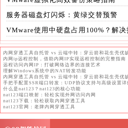
例如，可以设置为只读权限，以防止其他用户
服务器磁盘灯闪烁：黄绿交替预警
3.配置VMware共享文件夹：在VMware Wor
VMware使用中硬盘占用100%？解
项”选项卡，然后单击“共享文件夹”按钮
在“共享文件夹”窗口中，单击“添加”按钮，
内网穿透工具自托管 vs 云端中转：穿云箭和花生壳优
内网ip远程控制，借助内网IP实现远程控制的完整指南
然后，设置共享文件夹的名称和访问权限
远程访问内网IP：打破网络边界的连接艺术
理解Windows系统中的NAT转发功能
内网穿透工具自托管 vs 云端中转：穿云箭和花生壳优
完成设置后，单击“确定”按钮保存更改
手把手配置SSR端口转发：UDP协议支持与高级设置详
什么是nat123？nat123的核心功能
此时，VMware会在虚拟机中创建一个名为“vmware-
nat123端口映射：轻松实现外网访问内网
问主机上的共享文件夹
nat123下载：轻松获取内网穿透工具
nat123官网：老牌内网穿透工具
4.访问共享文件夹：在虚拟机中，打开“我的电脑
host/Shared Folders”路径（其中“vmware-