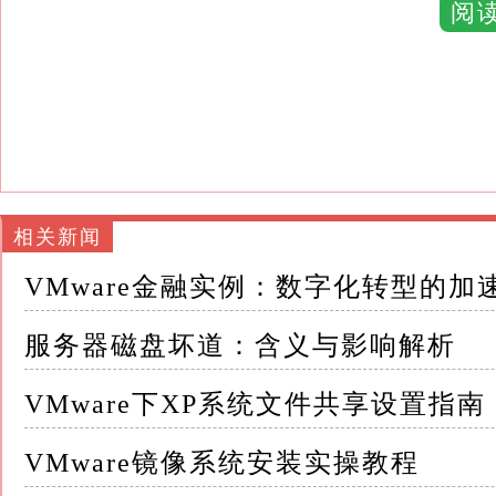
阅
在虚拟机之间实现文件共享，可以进一步提高
例如，开发团队可以在不同的虚拟机上共享代
2.增强数据交换的便捷性：在虚拟机之间实现
地进行数据交换
这对于需要在多个操作系统上工作的用户来说
相关新闻
VMware金融实例：数字化转型的加
例如，设计师可以在Windows XP虚拟机中
系统的虚拟机中的团队成员，以便进行后续的编
服务器磁盘坏道：含义与影响解析
3.提升团队协作效率：在企业环境中，多个团
VMware下XP系统文件共享设置指南
VMware虚拟机XP系统的文件共享功能允许
VMware镜像系统安装实操教程
件或文件夹，从而大大提高了协作效率和项目进