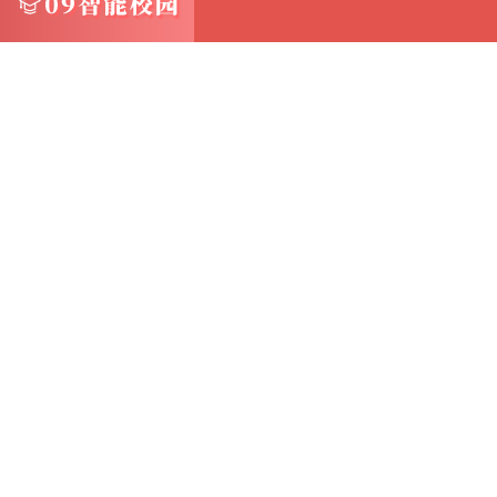
在弹出的用户帐户控制提示中，单击“是”按钮
2.运行启用命令：在PowerShell窗口中，复制并粘贴
WindowsOptionalFeature -Online -Feature
令
3.重启计算机：安装完成后，根据提示重新启
方法三：通过命令提示符和DISM开启Hyper-
始”按钮，选择“命令提示符（管理员）”
2.运行启用命令：在命令提示符窗口中，复制并粘贴以下命
Feature /All /FeatureName:Microsoft-Hy
3.重启计算机：安装完成后，根据提示重新启