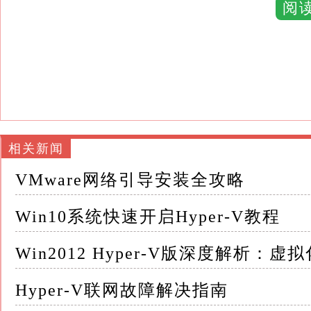
阅
Hyper-V采用微内核架构，将Hypervis
驱动运行在较低的级别，从而在保证性能的同时
此外，Hyper-V还支持Virtual SMP，
的应用需求
二、开启Hyper-V前的准备工作 在开启Hyp
相关新闻
求： 1.操作系统版本：Windows 10专业版、
VMware网络引导安装全攻略
请注意，Windows 10家庭版不支持Hyper-V
Win10系统快速开启Hyper-V教程
2.处理器支持：带有二级地址转换（SLAT）的
（如英特尔的VT-c）
Win2012 Hyper-V版深度解析：
3.内存要求：至少4GB RAM，但建议至少8
Hyper-V联网故障解决指南