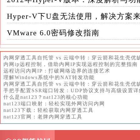
四、开启Hyper-V功能的步骤 在确认计算机满
法之一开启Hyper-V功能： 方法一：通过控制面板
Hyper-V下U盘无法使用，解决方案
单，搜索“控制面板”，并打开它
VMware 6.0密码修改指南
如果桌面上有控制面板的快捷方式，也可以直
2.打开程序和功能：在控制面板中，选择“程序
内网穿透工具自托管 vs 云端中转：穿云箭和花生壳优
内网ip远程控制，借助内网IP实现远程控制的完整指南
3.启用或关闭Windows功能：在左侧窗格中，单
远程访问内网IP：打破网络边界的连接艺术
理解Windows系统中的NAT转发功能
内网穿透工具自托管 vs 云端中转：穿云箭和花生壳优
4.勾选Hyper-V：在弹出的窗口中，找到“Hyper
手把手配置SSR端口转发：UDP协议支持与高级设置详
台”和“Hyper-V管理工具”等相关选项
什么是nat123？nat123的核心功能
nat123端口映射：轻松实现外网访问内网
5.重启计算机：单击“确定”按钮，根据提示
nat123下载：轻松获取内网穿透工具
nat123官网：老牌内网穿透工具
方法二：通过PowerShell开启Hyper-V 1.
钮，选择“Windows PowerShell（管理员）”