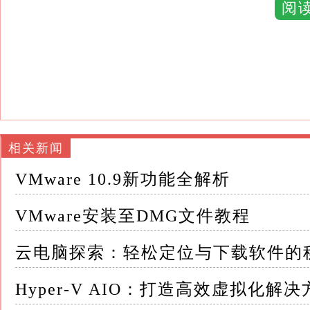
阅
你可以从VMware官方网站获取安装包，并按
3.Unlocker插件：由于VMware默认不支持直
锁这一功能
Unlocker插件可以通过一些技术论坛或GitH
需要注意的是，Unlocker插件的版本应与VMware 
相关新闻
4.dmg镜像文件：从可靠的来源下载你需要安装
VMware 10.9新功能全解析
这个文件将作为虚拟机的安装源
VMware安装至DMG文件教程
二、安装VMware Workstation Pro 1.运行安
云电脑探索：轻松定位与下载软件的
包，启动安装程序
Hyper-V AIO：打造高效虚拟化解决
2.选择安装目录：在安装向导中，选择你希望安