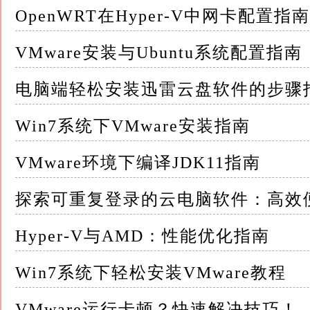
OpenWRT在Hyper-V中网卡配置指南
通常，建议保持默认设置，以确保软件能够正
VMware安装与Ubuntu系统配置指南
3.配置选项：根据个人喜好，你可以选择是否加
电脑端轻松安装迅雷云盘软件的步骤
这些选项不会影响VMware的基本功能
Win7系统下VMware安装指南
4.完成安装：点击“下一步”或“安装”按钮，
VMware环境下编译JDK11指南
安装完成后，你可以在桌面上找到VMware Works
探索可重复登录的云电脑软件：高效
三、安装Unlocker插件 1.下载Unlocker插件
Pro版本相匹配的Unlocker插件
Hyper-V与AMD：性能优化指南
通常，Unlocker插件会以压缩包的形式提供
Win7系统下轻松安装VMware教程
2.解压插件：将下载的Unlocker插件压缩包
VMware运行卡顿？快速解决技巧！