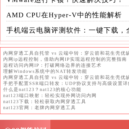
3.关闭VMware服务：在安装Unlocker插
AMD CPU在Hyper-V中的性能解析
你可以通过任务管理器或服务管理器来结束这
手机端云电脑评测软件：一键下载，
4.运行Unlocker插件：以管理员身份运行Unl
install.cmd）
内网穿透工具自托管 vs 云端中转：穿云箭和花生壳优
内网ip远程控制，借助内网IP实现远程控制的完整指南
这个脚本将自动完成Unlocker插件的安装过程
远程访问内网IP：打破网络边界的连接艺术
理解Windows系统中的NAT转发功能
5.等待安装完成：Unlocker插件的安装过
内网穿透工具自托管 vs 云端中转：穿云箭和花生壳优
手把手配置SSR端口转发：UDP协议支持与高级设置详
什么是nat123？nat123的核心功能
请耐心等待，直到安装脚本自动关闭
nat123端口映射：轻松实现外网访问内网
nat123下载：轻松获取内网穿透工具
四、创建并配置虚拟机 1.打开VMware Workstati
nat123官网：老牌内网穿透工具
Pro图标，启动软件