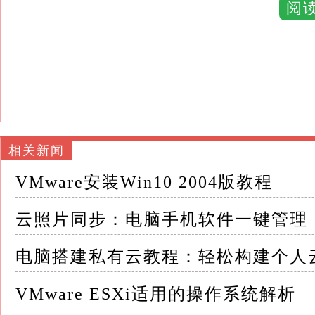
这种跨设备同步的能力，彻底打破了传统照片
阅
片库
想象一下，你正在旅行中用手机捕捉每一个精
当回到酒店，你可以轻松地在电脑上查看这些
无需通过数据线或蓝牙传输，一切都在云端自
相关新闻
这种无缝衔接的体验，不仅节省了时间和精力
VMware安装Win10 2004版教程
二、海量存储，告别空间烦恼 随着手机像素的
云照片同步：电脑手机软件一键管理
空间越来越大
电脑搭建私有云教程：轻松构建个人
许多人在面对手机或电脑存储空间不足时，不
VMware ESXi适用的操作系统解析
然而，云照片软件提供了海量的存储空间，让