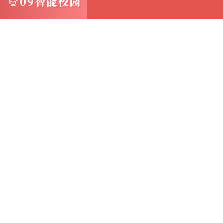
通过生成分享链接或二维码，你可以将照片集
更重要的是，你还可以控制分享的权限和范围
这种灵活的分享方式，不仅增强了照片的互动
六、智能编辑，提升照片品质 除了基本的存储
辑工具
这些工具包括裁剪、滤镜、调整色彩和曝光等
与传统的照片编辑软件相比，云照片软件中的
它们通常采用了直观的界面和智能的算法，能
化建议
这种智能化的编辑方式，不仅降低了照片编辑