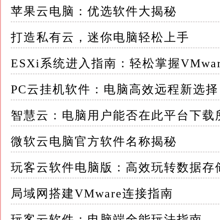
大多数云照片服务都提供免费的初始存储空间
苹果云电脑：优选软件大揭秘
这意味着，你可以随心所欲地拍摄照片，而不
打造私有云，迷你电脑轻松上手
更重要的是，这些照片都保存在云端，即使设
ESXi系统进入指南：轻松掌握VMwa
三、智能管理，轻松查找 除了存储和同步，
PC云挂机软件：电脑高效远程新选择
通过先进的图像识别技术，这些软件能够自动
智慧云：电脑用户能否在此平台下载
进行分类和标签化
微软云电脑官方软件名称揭秘
这样，你就可以通过关键词、日期、地点或人
玩客云软件电脑版：高效玩转数据存
例如，你可以轻松找到所有包含“海滩”标签的
局域网搭建VMware连接指南
这种智能管理的方式，不仅提高了查找效率，
玩客云软件：电脑端全能玩法指南