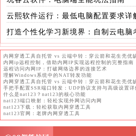
四、安全备份，守护珍贵回忆 照片是珍贵的记
失
云熙软件运行：最低电脑配置要求详
云照片软件通过强大的加密技术和多重备份机
打造个性化学习新境界：自制云电脑
首先，这些软件会对上传的照片进行加密处理
问
内网穿透工具自托管 vs 云端中转：穿云箭和花生壳优
内网ip远程控制，借助内网IP实现远程控制的完整指南
其次，它们会在多个数据中心进行备份，以防
远程访问内网IP：打破网络边界的连接艺术
理解Windows系统中的NAT转发功能
内网穿透工具自托管 vs 云端中转：穿云箭和花生壳优
这种全方位的安全保障，让我们能够放心地将
手把手配置SSR端口转发：UDP协议支持与高级设置详
什么是nat123？nat123的核心功能
五、便捷分享，传递快乐时光 在社交媒体和即
nat123端口映射：轻松实现外网访问内网
nat123下载：轻松获取内网穿透工具
常生活中不可或缺的一部分
nat123官网：老牌内网穿透工具
云照片软件提供了便捷的分享功能，让我们能