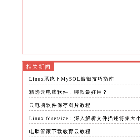
2.灵活性：用户无需携带沉重的硬件
3.安全性：云端数据备份和加密技术
4.可扩展性：用户可以根据需求随时
二、主流云电脑软件分析 1.华为云电
依托华为强大的云计算和人工智能技术，
相关新闻
Linux系统下MySQL编辑技巧指南
-特点： -高性能：华为云电脑采用高
精选云电脑软件，哪款最好用？
-安全性：华为云电脑提供多重安全防
云电脑软件保存图片教程
全
Linux fdsetsize：深入解析文件描述符集大
-兼容性：华为云电脑支持多种操作系
电脑管家下载教育云教程
-易用性：华为云电脑的客户端软件界