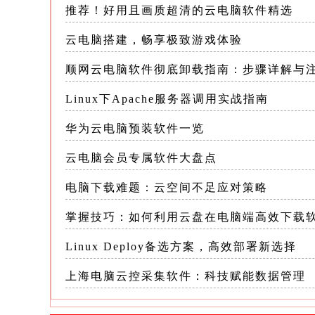
推荐！好用且画质超清的云电脑软件精选
-适用场景：适合需要高性能计算和存
云电脑搭建，畅享极致游戏体验
顺网云电脑软件彻底卸载指南：步骤详解与
2.阿里云电脑 -概述：阿里云电脑是
和大数据技术，为用户提供高效、稳定、
Linux下Apache服务器调用实战指南
-特点： -稳定性：阿里云电脑采用先
华为云电脑预装软件一览
云电脑会员专属软件大盘点
-可扩展性：阿里云电脑支持用户根据
电脑下载难题：云空间不足应对策略
-成本效益：阿里云电脑提供多种计费
掌握技巧：如何利用云盘在电脑端高效下载
-技术支持：阿里云电脑提供全天候的
Linux Deploy备选方案，高效部署新选择
题
上海电脑云控采集软件：科技赋能数据管理
-适用场景：适合需要长期稳定运行的