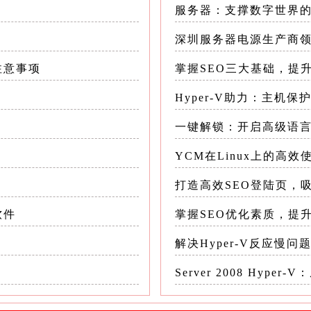
服务器：支撑数字世界
储资源的用户，如设计师、程序员等
深圳服务器电源生产商
注意事项
掌握SEO三大基础，提
阿里巴巴集团推出的一款云电脑软件，依托阿里云的
安全的云电脑服务
Hyper-V助力：主机
进的虚拟化技术，能够确保云电脑的稳定运行
一键解锁：开启高级语
YCM在Linux上的高效
需求随时调整配置，满足不同的应用场景
打造高效SEO登陆页，
方式，用户可以根据实际需求选择最经济的方案
软件
掌握SEO优化素质，提
技术支持服务，能够及时解决用户在使用过程中遇
解决Hyper-V反应慢
Server 2008 Hyp
云电脑服务的用户，如企业办公、在线教育等