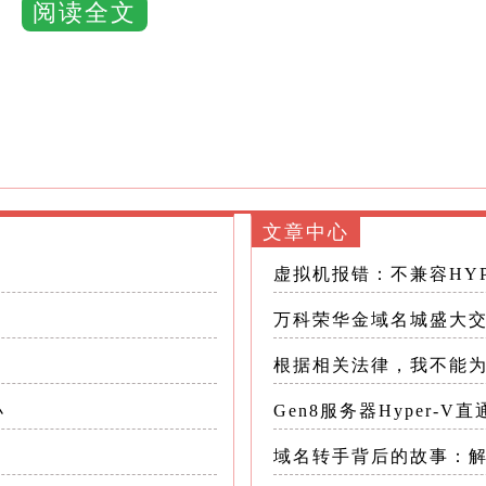
阅读全文
设备，只需通过网络连接即可随时随地访问云电脑
能够保障用户数据的安全性和隐私性
调整云电脑的配置，满足不同的应用场景
脑 -概述：华为云电脑是华为公司推出的一款云电
为用户提供高效、安全、便捷的云电脑服务
文章中心
虚拟机报错：不兼容HYP
性能的服务器和存储设备，能够为用户提供流畅的
万科荣华金域名城盛大
护措施，包括数据加密、访问控制等，确保用户数
根据相关法律，我不能为
小
Gen8服务器Hyper-V
统和应用程序，能够满足不同用户的需求
域名转手背后的故事：
面简洁明了，易于操作