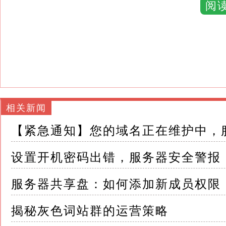
员能够轻易进入服务器机房，直接接触到服务器
阅
这不仅可能导致数据泄露，还可能引发硬件损
2.数据泄露风险：服务器中存储着企业的核心
若开机密码设置不当，一旦服务器被非法访问
险，给企业带来不可估量的损失
相关新闻
3.业务中断：服务器是企业IT架构的核心，
【紧急通知】您的域名正在维护中，
开机密码错误可能导致服务器无法正常启动，
设置开机密码出错，服务器安全警报
迟，严重影响企业的运营效率和客户满意度
服务器共享盘：如何添加新成员权限
4.法律合规风险：在数据保护法规日益严格的
《网络安全法》等，企业对数据的保护义务愈发
揭秘灰色词站群的运营策略