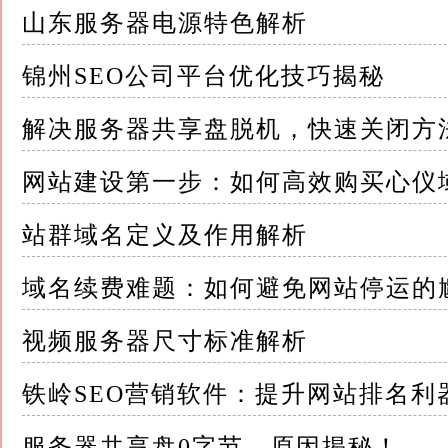
服务器开机密码设置错误可能导致企业无法遵
山东服务器电源特色解析
二、服务器开机密码设置错误的常见原因 服务
锦州SEO公司平台优化技巧揭秘
着多种原因，主要包括以下几点： 1.安全意识
要性认识不足，忽视了开机密码设置的重要性，
解决服务器共享盘脱机，快速关闭方
2.操作不规范：在服务器配置或维护过程中，
网站建设第一步：如何高效购买心仪
置错误或遗漏
站群域名定义及作用解析
例如，未按照企业安全策略执行密码策略，或
域名续费难题：如何避免网站停运的
3.密码管理不善：缺乏有效的密码管理制度或
码泄露等问题
视频服务器尺寸标准解析
此外，密码的存储和分发也可能存在安全隐患
铁岭SEO营销软件：提升网站排名利
4.技术限制：在某些情况下，服务器硬件或操
服务器共享盘0字节，原因揭秘！