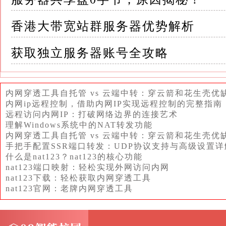
或者设置的密码不符合安全要求
香港大带宽站群服务器优势解析
5.培训不足：IT人员对新设备、新技术或安
或管理服务器开机密码
获取独立服务器账号全攻略
三、解决服务器开机密码设置错误的方案 针对
面入手，构建全面的安全防护体系
内网穿透工具自托管 vs 云端中转：穿云箭和花生壳优
内网ip远程控制，借助内网IP实现远程控制的完整指南
远程访问内网IP：打破网络边界的连接艺术
1.提升安全意识：加强对IT人员和管理人员
理解Windows系统中的NAT转发功能
识，明确密码设置和管理的要求
内网穿透工具自托管 vs 云端中转：穿云箭和花生壳优
手把手配置SSR端口转发：UDP协议支持与高级设置详
通过定期的安全演练和案例分析，增强全员的
什么是nat123？nat123的核心功能
nat123端口映射：轻松实现外网访问内网
nat123下载：轻松获取内网穿透工具
2.完善密码策略：制定并执行严格的密码策略
nat123官网：老牌内网穿透工具
码等要求
确保服务器开机密码符合企业安全标准，并与