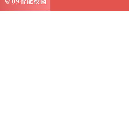
3.加强密码管理：采用专业的密码管理工具或
确保密码的生成、存储、分发和更新过程符合
4.优化技术配置：针对服务器硬件或操作系统
新操作系统或采用第三方安全软件等，确保能够
5.实施定期审计：定期对服务器开机密码的设
同时，建立安全事件报告和响应机制，对发现
6.加强